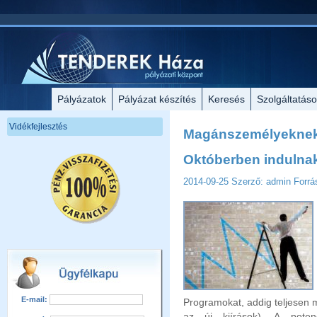
Pályázatok
Pályázat készítés
Keresés
Szolgáltatás
Vidékfejlesztés
Magánszemélyekne
Októberben indulnak
2014-09-25
Szerző: admin
Forrás
E-mail:
Programokat, addig teljesen m
az új kiírások). A potenc