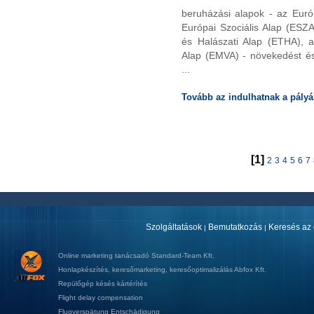
beruházási alapok - az Európ
Európai Szociális Alap (ESZA
és Halászati Alap (ETHA), a
Alap (EMVA) - növekedést é
...
Tovább az indulhatnak a pályá
[1]
2
3
4
5
6
7
Szolgáltatások
Bemutatkozás
Keresés az 
|
|
Online marketing tanácsadó
Standard-Team Kft.
Honlapkészítés
,
keresőmarketing
,
keresőoptimalizálás
Abfox Kft.
Repülőgép késés kártérítés
Flight delay compensation
Flugverspätung Entschädigung