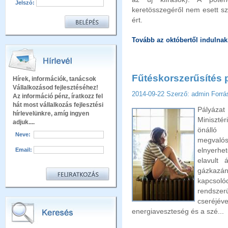
Jelszó:
keretösszegéről nem esett sz
ért.
Tovább az októbertől indulnak
Fűtéskorszerűsítés 
Hírek, információk, tanácsok
Vállalkozásod fejlesztéséhez!
2014-09-22
Szerző: admin
Forrá
Az információ pénz, íratkozz fel
hát most vállalkozás fejlesztési
Pályázat 
hírlevelünkre, amíg ingyen
Minisztér
adjuk....
önálló
Neve:
megvalós
elnyerhet
Email:
elavult 
gázkaz
kapcsoló
rendsze
cseréj
energiaveszteség és a szé...