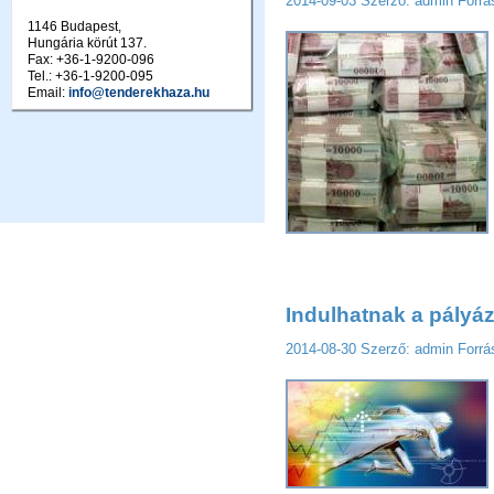
2014-09-03
Szerző: admin
Forrá
1146 Budapest,
Hungária körút 137.
Fax: +36-1-9200-096
Tel.: +36-1-9200-095
Email:
info@tenderekhaza.hu
Indulhatnak a pályá
2014-08-30
Szerző: admin
Forrá