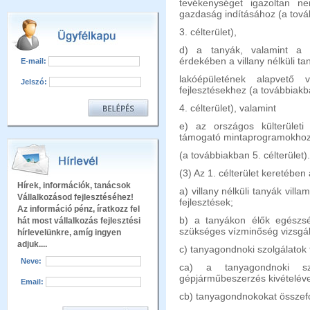
tevékenységet igazoltan n
gazdaság indításához (a tová
3. célterület),
d) a tanyák, valamint a t
érdekében a villany nélküli ta
E-mail:
lakóépületének alapvető vi
Jelszó:
fejlesztésekhez (a továbbiakb
4. célterület), valamint
e) az országos külterületi 
támogató mintaprogramokho
(a továbbiakban 5. célterület).
(3) Az 1. célterület keretében
Hírek, információk, tanácsok
a) villany nélküli tanyák vill
Vállalkozásod fejlesztéséhez!
fejlesztések;
Az információ pénz, íratkozz fel
b) a tanyákon élők egészsé
hát most vállalkozás fejlesztési
szükséges vízminőség vizsgál
hírlevelünkre, amíg ingyen
adjuk....
c) tanyagondnoki szolgálatok f
Neve:
ca) a tanyagondnoki szo
gépjárműbeszerzés kivételéve
Email:
cb) tanyagondnokokat összefog