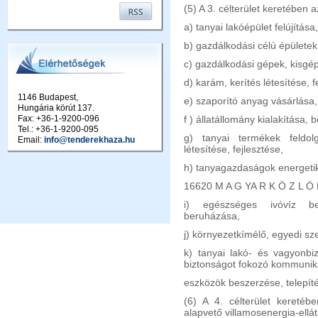
(5) A 3. célterület keretében 
a) tanyai lakóépület felújítása,
b) gazdálkodási célú épületek 
c) gazdálkodási gépek, kisgép
d) karám, kerítés létesítése, fe
1146 Budapest,
e) szaporító anyag vásárlása
Hungária körút 137.
Fax: +36-1-9200-096
f ) állatállomány kialakítása, 
Tel.: +36-1-9200-095
g) tanyai termékek feldolg
Email:
info@tenderekhaza.hu
létesítése, fejlesztése,
h) tanyagazdaságok energetik
16620 M A G YA R K Ö Z L Ö N
i) egészséges ivóvíz be
beruházása,
j) környezetkímélő, egyedi sz
k) tanyai lakó- és vagyonbi
biztonságot fokozó kommunik
eszközök beszerzése, telepít
(6) A 4. célterület keretébe
alapvető villamosenergia-ellát