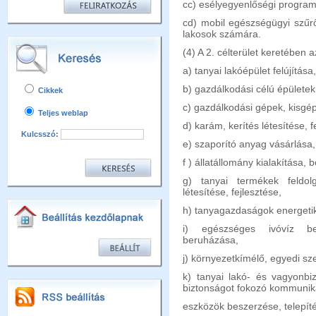
cc) esélyegyenlőségi program
cd) mobil egészségügyi szűr
lakosok számára.
(4) A 2. célterület keretében 
a) tanyai lakóépület felújítása,
b) gazdálkodási célú épületek 
Cikkek
c) gazdálkodási gépek, kisgép
Teljes weblap
d) karám, kerítés létesítése, fe
Kulcsszó:
e) szaporító anyag vásárlása
f ) állatállomány kialakítása, 
g) tanyai termékek feldolg
létesítése, fejlesztése,
h) tanyagazdaságok energetik
i) egészséges ivóvíz be
beruházása,
j) környezetkímélő, egyedi sz
k) tanyai lakó- és vagyonbi
biztonságot fokozó kommunik
eszközök beszerzése, telepít