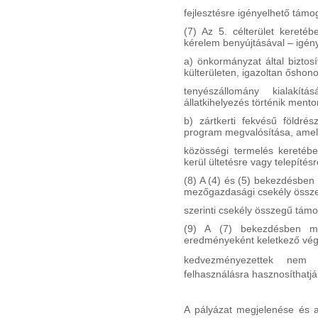
fejlesztésre igényelhető támo
(7) Az 5. célterület kereté
kérelem benyújtásával – igén
a) önkormányzat által biztos
külterületen, igazoltan őshon
tenyészállomány kialakí
állatkihelyezés történik mento
b) zártkerti fekvésű földrész
program megvalósítása, amel
közösségi termelés keretébe
kerül ültetésre vagy telepítésr
(8) A (4) és (5) bekezdésben
mezőgazdasági csekély össze
szerinti csekély összegű tám
(9) A (7) bekezdésben meg
eredményeként keletkező vég
kedvezményezettek nem ér
felhaszná
lá
sra hasznosíthatjá
A pályázat megjelenése és a