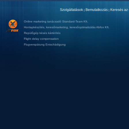
Szolgáltatások
Bemutatkozás
Keresés az 
|
|
Online marketing tanácsadó
Standard-Team Kft.
Honlapkészítés
,
keresőmarketing
,
keresőoptimalizálás
Abfox Kft.
Repülőgép késés kártérítés
Flight delay compensation
Flugverspätung Entschädigung