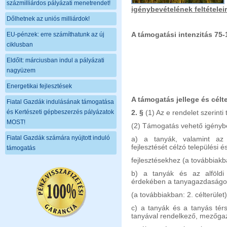
százmilliárdos pályázati menetrendet!
igénybevételének feltételeir
Dőlhetnek az uniós milliárdok!
A támogatási intenzitás 75
EU-pénzek: erre számíthatunk az új
ciklusban
Eldőlt: márciusban indul a pályázati
nagyüzem
Energetikai fejlesztések
A támogatás jellege és célte
Fiatal Gazdák indulásának támogatása
és Kertészeti gépbeszerzés pályázatok
2. §
(1) Az e rendelet szerint
MOST!
(2) Támogatás vehető igényb
Fiatal Gazdák számára nyújtott induló
a) a tanyák, valamint az 
fejlesztését célzó települési é
támogatás
fejlesztésekhez (a továbbiakba
b) a tanyák és az alföldi 
érdekében a tanyagazdaságok
(a továbbiakban: 2. célterület)
c) a tanyák és a tanyás tér
tanyával rendelkező, mezőga