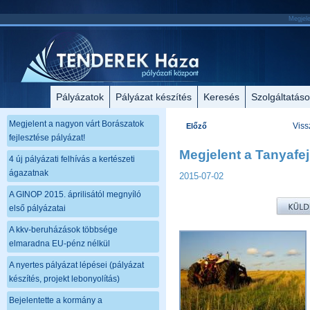
Megjele
Pályázatok
Pályázat készítés
Keresés
Szolgáltatás
Megjelent a nagyon várt Borászatok
Viss
Előző
fejlesztése pályázat!
Megjelent a Tanyafej
4 új pályázati felhívás a kertészeti
ágazatnak
2015-07-02
A GINOP 2015. áprilisától megnyíló
első pályázatai
A kkv-beruházások többsége
elmaradna EU-pénz nélkül
A nyertes pályázat lépései (pályázat
készítés, projekt lebonyolítás)
Bejelentette a kormány a