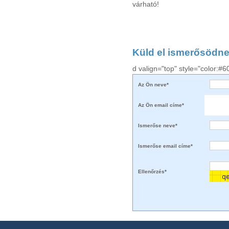
várható!
Küld el ismerősödne
d valign="top" style="color:#
Az Ön neve*
Az Ön email címe*
Ismerőse neve*
Ismerőse email címe*
Ellenőrzés*