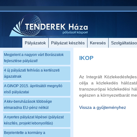
Pályázatok
Pályázat készítés
Keresés
Szolgáltatás
Megjelent a nagyon várt Borászatok
IKOP
fejlesztése pályázat!
4 új pályázati felhívás a kertészeti
ágazatnak
Az Integrált Közlekedésfejle
célja a közlekedés hálózatá
A GINOP 2015. áprilisától megnyíló
transzeurópai közlekedési há
első pályázatai
egészen a környezetbarát me
A kkv-beruházások többsége
Vissza a gyűjteményhez
elmaradna EU-pénz nélkül
A nyertes pályázat lépései (pályázat
készítés, projekt lebonyolítás)
Bejelentette a kormány a