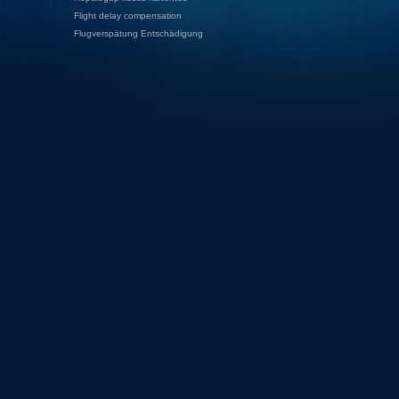
Flight delay compensation
Flugverspätung Entschädigung