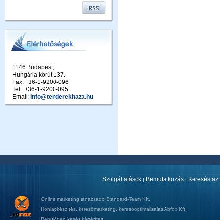
1146 Budapest,
Hungária körút 137.
Fax: +36-1-9200-096
Tel.: +36-1-9200-095
Email:
info@tenderekhaza.hu
Szolgáltatások
Bemutatkozás
Keresés az 
|
|
Online marketing tanácsadó
Standard-Team Kft.
Honlapkészítés
,
keresőmarketing
,
keresőoptimalizálás
Abfox Kft.
Repülőgép késés kártérítés