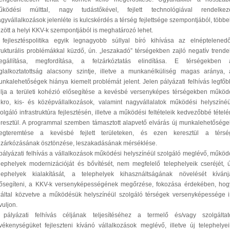
űködési múlttal, nagy tudástőkével, fejlett technológiával rendelkez
gyvállalkozások jelenléte is kulcskérdés a térség fejlettsége szempontjából, többe
zött a helyi KKV-k szempontjából is meghatározó lehet.
 fejlesztéspolitika egyik legnagyobb súllyal bíró kihívása az elnéptelenedő
rukturális problémákkal küzdő, ún. „leszakadó” térségekben zajló negatív trende
egállítása, megfordítása, a felzárkóztatás elindítása. E térségekben 
glalkoztatottság alacsony szintje, illetve a munkanélküliség magas aránya, 
nkalehetőségek hiánya kiemelt problémát jelent. Jelen pályázati felhívás legfőb
lja a területi kohézió elősegítése a kevésbé versenyképes térségekben működ
kro, kis- és középvállalkozások, valamint nagyvállalatok működési helyszínéü
olgáló infrastruktúra fejlesztésén, illetve a működési feltételeik kedvezőbbé tételé
resztül. A programmal szemben támasztott alapvető elvárás új munkalehetősége
egteremtése a kevésbé fejlett területeken, és ezen keresztül a térsé
lzárkózásának ösztönzése, leszakadásának mérséklése.
pályázati felhívás a vállalkozások működési helyszínéül szolgáló meglévő, működ
lephelyek modernizációját és bővítését, nem megfelelő telephelyeik cseréjét, ú
elephelyek kialakítását, a telephelyek kihasználtságának növelését kívánj
lősegíteni, a KKV-k versenyképességének megőrzése, fokozása érdekében, hog
által közvetve a működésük helyszínéül szolgáló térségek versenyképessége i
vuljon.
 pályázati felhívás céljának teljesítéséhez a termelő és/vagy szolgáltat
vékenységüket fejleszteni kívánó vállalkozások meglévő, illetve új telephelyei