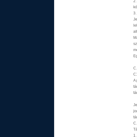
2.
kó
3.
J
l
a
M
sz
me
Eg
C
C
A 
t
tá
J
j
tá
C.
Tá
1