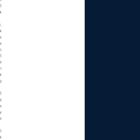
ő
k
,
k
a
a
b
ő
l
n
k
g
ő
j
a
y
s
ó
k