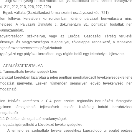
 Jogi személyiség nélküli vállalkozás (Gazdálkodási forma szerinti osztályozás
d: 211, 212, 213, 226, 227, 229)
 Egyéb vállalat (Gazdálkodási forma szerinti osztályozási kód: 721)
elen felhívás keretében konzorciumban történő pályázat benyújtására ninc
ehetőség. A Pályázati Útmutató c. dokumentum B1. pontjában foglaltak ne
lkalmazandóak.
agyarországon székhellyel, vagy az Európai Gazdasági Térség területé
ékhellyel és Magyarországon telephellyel, fiókteleppel rendelkező, a fentiekbe
ghatározott szervezetek pályázhatnak.
y pályázó egy pályázat keretében, egy régión belül egy telephelyet fejleszthet.
. A PÁLYÁZAT TARTALMA
1. Támogatható tevékenységek köre
pályázat keretében kizárólag a jelen pontban meghatározott tevékenységekre lehe
ámogatást igényelni. Ezeken túlmenően semmilyen egyéb tevékenység ne
mogatható.
elen felhívás keretében a C.4 pont szerint regionális beruházási támogatás
ogcímen támogatható fejlesztések esetén kizárólag induló beruházáso
mogathatók.
1.1 Önállóan támogatható tevékenységek
mogatás igényelhető a következő tevékenységekre:
. A termelő és szolgáltató tevékenységekhez kapcsolódó új épület építése