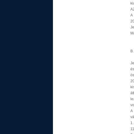
ki
A2
A 
20
J
Ma
B
Je
é
ös
20
ki
át
le
vo
A 
vá
1.
11