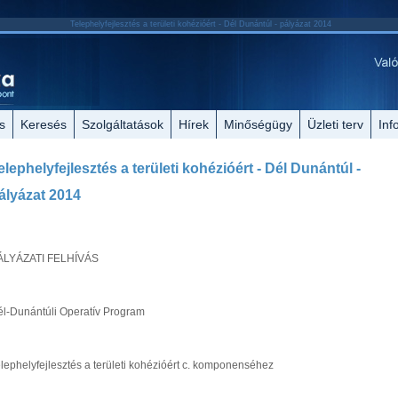
Telephelyfejlesztés a területi kohézióért - Dél Dunántúl - pályázat 2014
s
Keresés
Szolgáltatások
Hírek
Minőségügy
Üzleti terv
Inf
elephelyfejlesztés a területi kohézióért - Dél Dunántúl -
ályázat 2014
ÁLYÁZATI FELHÍVÁS
l-Dunántúli Operatív Program
lephelyfejlesztés a területi kohézióért c. komponenséhez