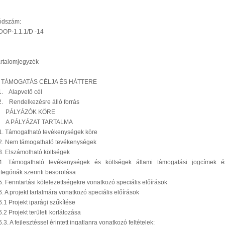
ódszám:
DOP-1.1.1/D -14
rtalomjegyzék
. TÁMOGATÁS CÉLJA ÉS HÁTTERE
. Alapvető cél
. Rendelkezésre álló forrás
. PÁLYÁZÓK KÖRE
. A PÁLYÁZAT TARTALMA
1. Támogatható tevékenységek köre
2. Nem támogatható tevékenységek
. Elszámolható költségek
4. Támogatható tevékenységek és költségek állami támogatási jogcímek é
tegóriák szerinti besorolása
. Fenntartási kötelezettségekre vonatkozó speciális előírások
. A projekt tartalmára vonatkozó speciális előírások
.1 Projekt iparági szűkítése
.2 Projekt területi korlátozása
.3. A fejlesztéssel érintett ingatlanra vonatkozó feltételek: