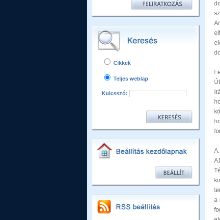
do
sz
Am
e
el
do
Cikkek
Fe
Teljes weblap
Ú
Ir
Kulcsszó:
h
k
ho
fo
A
A1
T
kö
te
a 
f
e