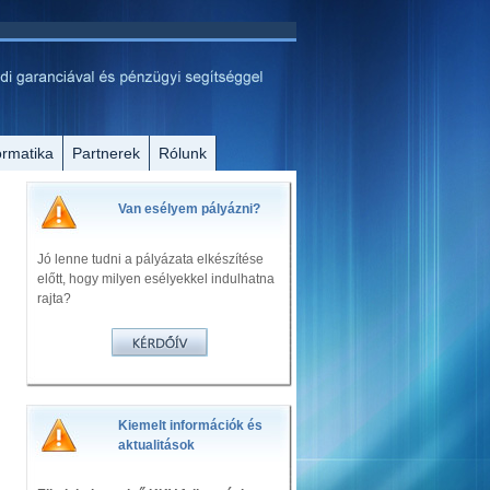
ormatika
Partnerek
Rólunk
Van esélyem pályázni?
Jó lenne tudni a pályázata elkészítése
előtt, hogy milyen esélyekkel indulhatna
rajta?
Kiemelt információk és
aktualitások