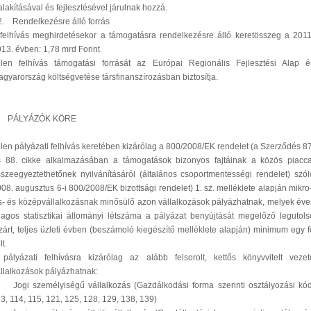
alakításával és fejlesztésével járulnak hozzá.
. Rendelkezésre álló forrás
felhívás meghirdetésekor a támogatásra rendelkezésre álló keretösszeg a 2011
13. évben: 1,78 mrd Forint
elen felhívás támogatási forrását az Európai Regionális Fejlesztési Alap é
gyarország költségvetése társfinanszírozásban biztosítja.
. PÁLYÁZÓK KÖRE
len pályázati felhívás keretében kizárólag a 800/2008/EK rendelet (a Szerződés 87
s 88. cikke alkalmazásában a támogatások bizonyos fajtáinak a közös piacca
szeegyeztethetőnek nyilvánításáról (általános csoportmentességi rendelet) szól
08. augusztus 6-i 800/2008/EK bizottsági rendelet) 1. sz. melléklete alapján mikro-
s- és középvállalkozásnak minősülő azon vállalkozások pályázhatnak, melyek éve
lagos statisztikai állományi létszáma a pályázat benyújtását megelőző legutols
zárt, teljes üzleti évben (beszámoló kiegészítő melléklete alapján) minimum egy f
lt.
pályázati felhívásra kizárólag az alább felsorolt, kettős könyvvitelt vezet
llalkozások pályázhatnak:
 Jogi személyiségű vállalkozás (Gazdálkodási forma szerinti osztályozási kód
3, 114, 115, 121, 125, 128, 129, 138, 139)