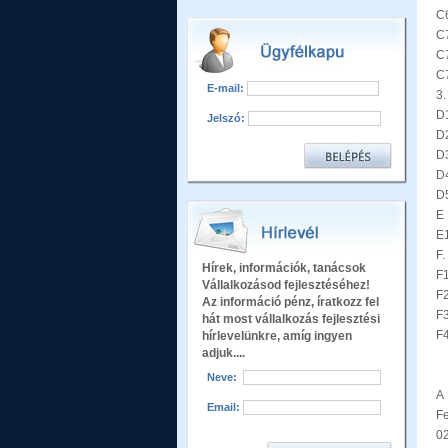
C6
C7
C7
C7
E-mail:
3
D
Jelszó:
D
D
D4
D5
E
E1
F
Hírek, információk, tanácsok
F1
Vállalkozásod fejlesztéséhez!
F2
Az információ pénz, íratkozz fel
F
hát most vállalkozás fejlesztési
F4
hírlevelünkre, amíg ingyen
adjuk....
Neve:
A 
Email:
Fe
0