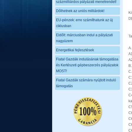
százmilliárdos pályázati menetrendet!
Dőlhetnek az uniós milliárdok!
K
D
EU-pénzek: erre számíthatunk az új
ciklusban
Eldőlt: márciusban indul a pályázati
Ta
nagyüzem
A
Energetikai fejlesztések
A1
Fiatal Gazdák indulásának támogatása
A2
és Kertészeti gépbeszerzés pályázatok
B
MOST!
C
C
Fiatal Gazdák számára nyújtott induló
C
támogatás
C3
C
ka
C5
C6
C6
C6
C6