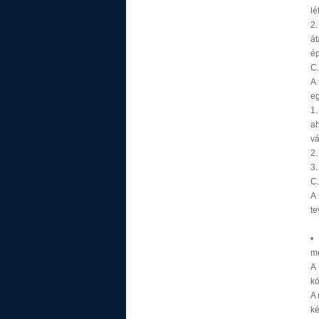
lé
2
át
ép
C.
A 
eg
1.
a
vá
2.
3.
C.
A
te
•
m
A 
kö
A 
ké