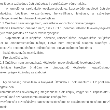
tesítése, a szükséges épületgépészeti beruházások végrehajtása.
. A termelő és szolgáltató tevékenységekhez kapcsolódó meglévő épülete
alakítása, bővítése, korszerűsítése, helyreállítása, felújítása, a szüksége
ületgépészeti beruházások végrehajtása.
1.2 Önállóan nem támogatható, választható kapcsolódó tevékenységek
felhívás keretében önállóan nem, csak a C1.1. pontban felsorolt tevékenységekke
yütt támogathatók az alábbi tevékenységek:
 Alapinfrastruktúra kiépítése, bővítése, korszerűsítése, helyreállítása, felújítása
hol az alapinfrastruktúra hiánya, illetve nem megfelelő állapota akadálya 
llalkozás betelepülésének, működésének, illetve továbbfejlődésének.
 Eszközbeszerzés, eszköz lízing.
 Projekt előkészítés
1.3 Önállóan nem támogatható, kötelezően megvalósítandó tevékenységek
 felhívás keretében önállóan nem támogatható, kötelezően megvalósítand
vékenységek kizárólag az alábbiak:
 Nyilvánosság biztosítása a Pályázati Útmutató c. dokumentum C1.2 pontjána
egfelelően
kommunikációs tevékenység megkezdése előtt kérjük, vegye fel a kapcsolatot 
zreműködő szervezet kommunikációs kollégájával.
nyilvánosság biztosításával kapcsolatos költségek az elszámolható költségek részé
pezik.