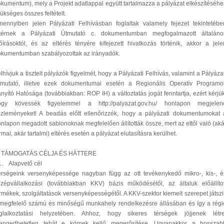
kumentum), mely a Projekt adatlappal együtt tartalmazza a pályázat elkészítéséhe
ükséges összes feltételt.
ennyiben jelen Pályázati Felhívásban foglaltak valamely fejezet tekintetébe
ltérnek a Pályázati Útmutató c. dokumentumban megfogalmazott általáno
őírásoktól, és az eltérés tényére kifejezett hivatkozás történik, akkor a jele
kumentumban szabályozottak az irányadók.
lhívjuk a tisztelt pályázók figyelmét, hogy a Pályázati Felhívás, valamint a Pályázat
tmutató, illetve ezek dokumentumai esetén a Regionális Operatív Programo
ányító Hatósága (továbbiakban: ROP IH) a változtatás jogát fenntartja, ezért kérjük
ogy kövessék figyelemmel a http://palyazat.gov.hu/ honlapon megjelen
özleményeket! A beadás előtt ellenőrizzék, hogy a pályázati dokumentumokat 
nlapon megadott sablonoknak megfelelően állították össze, mert az ettől való (aká
rmai, akár tartalmi) eltérés esetén a pályázat elutasításra kerülhet.
. TÁMOGATÁS CÉLJA ÉS HÁTTERE
. Alapvető cél
érségeink versenyképessége nagyban függ az ott tevékenykedő mikro-, kis-, é
zépvállalkozási (továbbiakban KKV) bázis működésétől, az általuk előállítot
rmékek, szolgáltatások versenyképességétől. A KKV-szektor kiemelt szerepet játszi
megfelelő számú és minőségű munkahely rendelkezésre állásában és így a régi
oglalkoztatási helyzetében. Ahhoz, hogy sikeres térségek jöjjenek létre
lengedhetetlen tehát e körnek kellő megerősítése. Ugyanakkor a hosszab