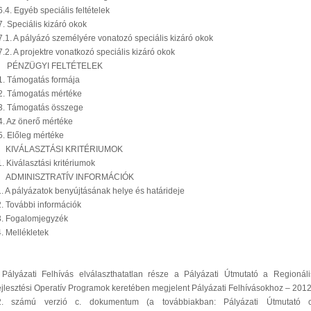
.4. Egyéb speciális feltételek
. Speciális kizáró okok
.1. A pályázó személyére vonatozó speciális kizáró okok
.2. A projektre vonatkozó speciális kizáró okok
. PÉNZÜGYI FELTÉTELEK
1. Támogatás formája
2. Támogatás mértéke
3. Támogatás összege
. Az önerő mértéke
. Előleg mértéke
 KIVÁLASZTÁSI KRITÉRIUMOK
. Kiválasztási kritériumok
. ADMINISZTRATÍV INFORMÁCIÓK
. A pályázatok benyújtásának helye és határideje
. További információk
3. Fogalomjegyzék
. Mellékletek
Pályázati Felhívás elválaszthatatlan része a Pályázati Útmutató a Regionáli
jlesztési Operatív Programok keretében megjelent Pályázati Felhívásokhoz – 2012
2. számú verzió c. dokumentum (a továbbiakban: Pályázati Útmutató c