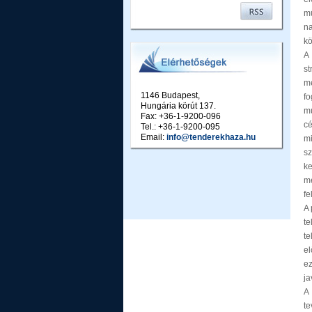
m
na
kö
A
st
m
1146 Budapest,
fo
Hungária körút 137.
mu
Fax: +36-1-9200-096
cé
Tel.: +36-1-9200-095
Email:
info@tenderekhaza.hu
mi
sz
ke
m
fe
A 
te
t
e
ez
ja
A
te