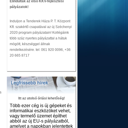
Elindultak az első KKV-fejlesztési
pályázatok!
Induljon a Tenderek Háza P. T. Központ
Kft. szakértő csapatával az új Széchenyi
2020 program pályázatain! Kollégáink
több száz nyertes pályázattal a hátuk
mögött, készséggel állnak
rendelkezésére. tel: 061 920 0096, +36
20 665 8717
s
Itt az utolsó óriási lehetőség!
Több ezer cég is új gépeket és
informatikai eszközöket vehet,
vagy termelő üzemet építhet
abból az új EU-s pályázatból,
amelyet a napokban jelentettek