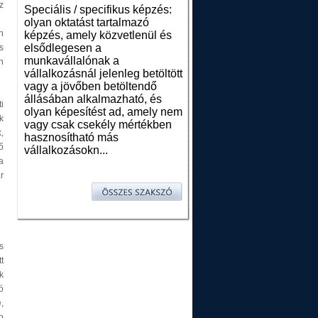
z
Speciális / specifikus képzés:
olyan oktatást tartalmazó
n
képzés, amely közvetlenül és
elsődlegesen a
s
munkavállalónak a
n
vállalkozásnál jelenleg betöltött
vagy a jövőben betöltendő
állásában alkalmazható, és
i
olyan képesítést ad, amely nem
k
vagy csak csekély mértékben
,
hasznosítható más
ő
vállalkozásokn...
a
r
s
t
k
ó
,
b