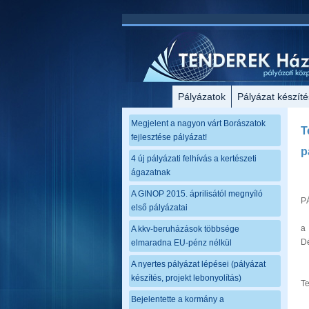
Pályázatok
Pályázat készíté
Megjelent a nagyon várt Borászatok
T
fejlesztése pályázat!
p
4 új pályázati felhívás a kertészeti
ágazatnak
A GINOP 2015. áprilisától megnyíló
P
első pályázatai
a
A kkv-beruházások többsége
Dé
elmaradna EU-pénz nélkül
A nyertes pályázat lépései (pályázat
készítés, projekt lebonyolítás)
Te
Bejelentette a kormány a