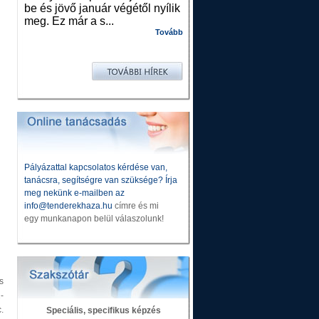
be és jövő január végétől nyílik
meg. Ez már a s...
Tovább
Pályázattal kapcsolatos kérdése van,
tanácsra, segítségre van szüksége? Írja
meg nekünk e-mailben az
info@tenderekhaza.hu
címre és mi
egy munkanapon belül válaszolunk!
s
-
.
Speciális, specifikus képzés