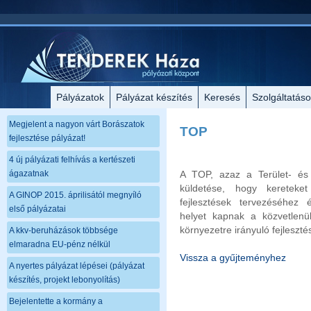
Pályázatok
Pályázat készítés
Keresés
Szolgáltatás
Megjelent a nagyon várt Borászatok
TOP
fejlesztése pályázat!
4 új pályázati felhívás a kertészeti
ágazatnak
A TOP, azaz a Terület- és 
küldetése, hogy kereteket 
A GINOP 2015. áprilisától megnyíló
fejlesztések tervezéséhez 
első pályázatai
helyet kapnak a közvetlenü
környezetre irányuló fejlesztés
A kkv-beruházások többsége
elmaradna EU-pénz nélkül
Vissza a gyűjteményhez
A nyertes pályázat lépései (pályázat
készítés, projekt lebonyolítás)
Bejelentette a kormány a