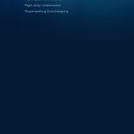
Flight delay compensation
Flugverspätung Entschädigung