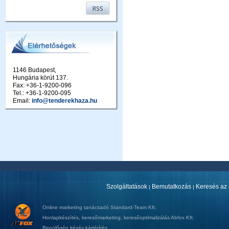
1146 Budapest,
Hungária körút 137.
Fax: +36-1-9200-096
Tel.: +36-1-9200-095
Email:
info@tenderekhaza.hu
Szolgáltatások
Bemutatkozás
Keresés az 
|
|
Online marketing tanácsadó
Standard-Team Kft.
Honlapkészítés
,
keresőmarketing
,
keresőoptimalizálás
Abfox Kft.
Repülőgép késés kártérítés