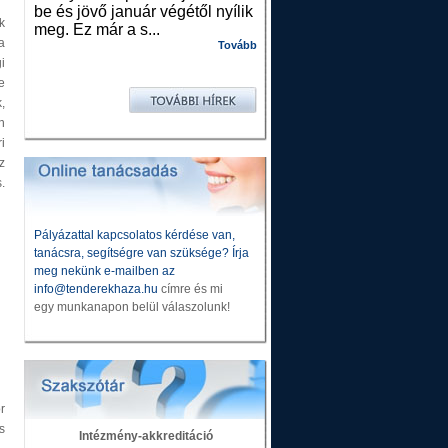
be és jövő január végétől nyílik
k
meg. Ez már a s...
a
Tovább
i
e
,
n
i
z
.
Pályázattal kapcsolatos kérdése van,
tanácsra, segítségre van szüksége? Írja
meg nekünk e-mailben az
info@tenderekhaza.hu
címre és mi
egy munkanapon belül válaszolunk!
r
s
Intézmény-akkreditáció