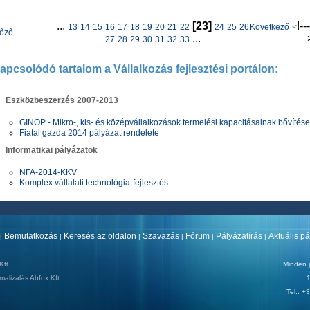
...
[23]
!--
13
14
15
16
17
18
19
20
21
22
24
25
26
Következő
<
lőző
...
27
28
29
30
31
32
33
apcsolódó tartalom a Vállalkozás fejlesztési portálon:
Eszközbeszerzés 2007-2013
GINOP - Mikro-, kis- és középvállalkozások termelési kapacitásainak bővítése
Fiatal gazda 2014 pályázat rendelete
Informatikai pályázatok
NFA-2014-KKV
Komplex vállalati technológia-fejlesztés
Bemutatkozás
Keresés az oldalon
Szavazás
Fórum
Pályázatírás
Aktuális p
|
|
|
|
|
|
ft.
Minden j
malizálás
Abfox Kft.
1
Tel.: 