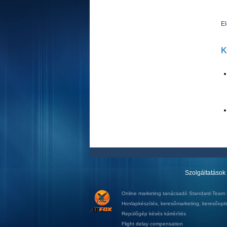
E
K
Szolgáltatások
Online marketing tanácsadó
Standard-Team K
Honlapkészítés
,
keresőmarketing
,
keresőopti
Repülőgép késés kártérítés
Flight delay compensation