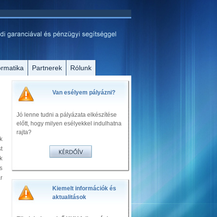
ormatika
Partnerek
Rólunk
Van esélyem pályázni?
Jó lenne tudni a pályázata elkészítése
előtt, hogy milyen esélyekkel indulhatna
rajta?
k
t
k
s
r
Kiemelt információk és
aktualitások