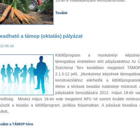
16-án a Vidékfejlesztési Minisztériumban.
Tovább
eadható a támop (oktatás) pályázat
12-05-16
Kitöltőprogram a munkahelyi képzése
támogatása érdekében kiírt pályázatokhoz Az Ú
Széchenyi Terv keretében megjelent TÁMOP
2.1.3-12 jelű, „Munkahelyi képzések támogatása
konstrukciókhoz elérhetők a kitöltőprogramok
illetve a kiírások beadási határideje módosult. 
pályázatok benyújtására 2012. május 18-tól va
ehetőség. Mindez május 18-án este megjelent NFU hír szerint tovább módosul
súszik a beadás a kitöltőprogram, javítása folyamatban. A pályázat beadása 
ított...
vább a TÁMOP hírre