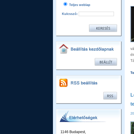
Teljes weblap
Kulcsszó:
v
él
Tá
To
L
t
20
1146 Budapest,