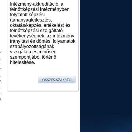
Intézmény-akkreditáció: a
felnőttképzési intézményben
folytatott képzési
(tananyagfejlesztés,
oktatás/képzés, értékelés) és
felnőttképzési szolgáltató
tevékenységnek, az intézmény
irányítási és döntési folyamatok
szabályozottságának
vizsgálata és minőség
k
szempontjából történő
j
hitelesítése.
-
”
,
A
n
:
a