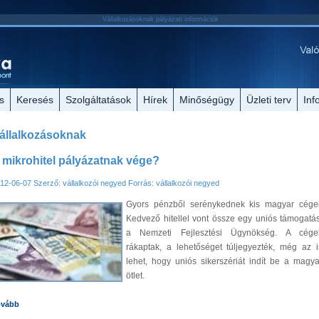
Vállalkozásoknak pályázati információk
s
Keresés
Szolgáltatások
Hírek
Minőségügy
Üzleti terv
Inf
állalkozásoknak
 mikrohitel pályázatnak vége?
12-06-07
Szerző: vállalkozói negyed
Forrás: vállalkozói negyed
Gyors pénzből serénykednek kis magyar cége
Kedvező hitellel vont össze egy uniós támogatás
a Nemzeti Fejlesztési Ügynökség. A cége
rákaptak, a lehetőséget túljegyezték, még az i
lehet, hogy uniós sikerszériát indít be a magya
ötlet.
ovább