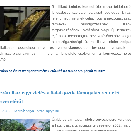
5 milliárd forintos kerettel élelmiszer feldolgozó
fejlesztését szolgáló pályázat végleges kiírás
jelent meg, melynek célja, hogy a mezőgazdaság
termékek feldolgozásának, illetv
forgalmazásának javításával vagy új termékek
eljárások, technológiák bevezetésével növekedje
a mezőgazdasági üzem, illetve élelmiszeripar
állalkozás összteljesítménye és versenyképessége, továbbá javuljanak a
elmiszerbiztonsági és – higiéniai feltételek, csökkenjen a környezetterhelés
mo...
vább az élelmszeripari termékek előállítását támogató pályázati hírre
ezárult az egyeztetés a fiatal gazda támogatás rendelet
ervezetéről
12-05-21
Szerző: adrya
Forrás: agrya.hu
Újabb és várhatóan utolsó egyeztetésre került so
a fiatal gazda támogatás tervezetéről 2012. máju