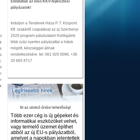
Elindultak az első KKV-fejlesztési
pályázatok!
Induljon a Tenderek Háza P. T. Központ
Kft. szakértő csapatával az új Széchenyi
2020 program pályázatain! Kollégáink
t
több száz nyertes pályázattal a hátuk
k
mögött, készséggel állnak
s
rendelkezésére. tel: 061 920 0096, +36
s
20 665 8717
,
l
r
r
k
Itt az utolsó óriási lehetőség!
Több ezer cég is új gépeket és
informatikai eszközöket vehet,
vagy termelő üzemet építhet
abból az új EU-s pályázatból,
amelyet a napokban jelentettek