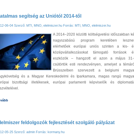
atalmas segítség az Uniótól 2014-től
12-06-04
Szerző: MTI, MNO, elelmiszer.hu
Forrás: MTI, MNO, elelmiszer.hu
A 2014–2020 közötti költségvetési időszakban ké
nagyszabású program keretében leszne
elérhetőek európai uniós szinten a kis- é
középvállalkozásokat támogató források é
eszközök – hangzott el azon a május 31-i
csütörtök esti rendezvényen, amelyet a témáró
Brüsszelben szervezett a belgiumi magya
agykövetség és a Magyar Kereskedelmi és Iparkamara, magas rangú magya
urópai bizottsági illetékesek, európai parlamenti képviselők és diplomatá
szvételével.
ovább
lelmiszer feldolgozók fejlesztését szolgáló pályázat
12-05-25
Szerző: admin
Forrás: kormany.hu