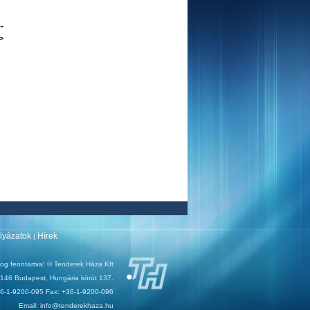
--
>
ályázatok
Hírek
|
og fenntartva! © Tenderek Háza Kft
146 Budapest, Hungária körút 137.
+36-1-9200-095 Fax: +36-1-9200-096
Email: info@tenderekhaza.hu