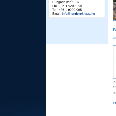
Hungária körút 137.
Fax: +36-1-9200-096
Tel.: +36-1-9200-095
Email:
info@tenderekhaza.hu
B
20
l
C
jav
To