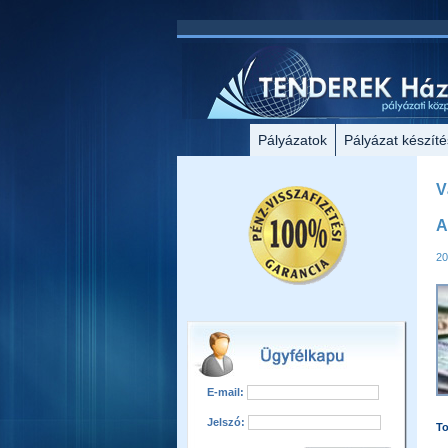
Pályázatok
Pályázat készíté
V
A
20
E-mail:
Jelszó:
T