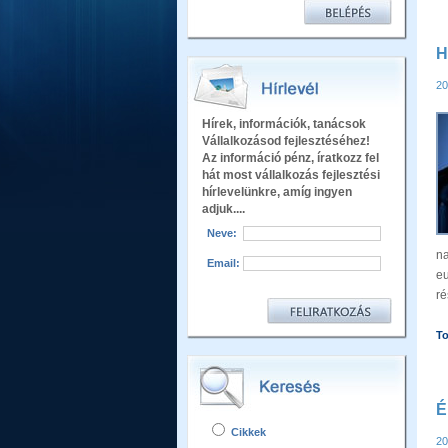
H
20
Hírek, információk, tanácsok
Vállalkozásod fejlesztéséhez!
Az információ pénz, íratkozz fel
hát most vállalkozás fejlesztési
hírlevelünkre, amíg ingyen
adjuk....
Neve:
n
Email:
e
ré
T
É
Cikkek
20