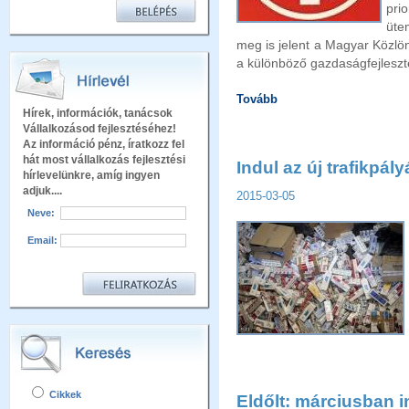
pri
üte
meg is jelent a Magyar Közlön
a különböző gazdaságfejlesztés
Tovább
Hírek, információk, tanácsok
Vállalkozásod fejlesztéséhez!
Az információ pénz, íratkozz fel
hát most vállalkozás fejlesztési
Indul az új trafikpály
hírlevelünkre, amíg ingyen
adjuk....
2015-03-05
Neve:
Email:
Cikkek
Eldőlt: márciusban 