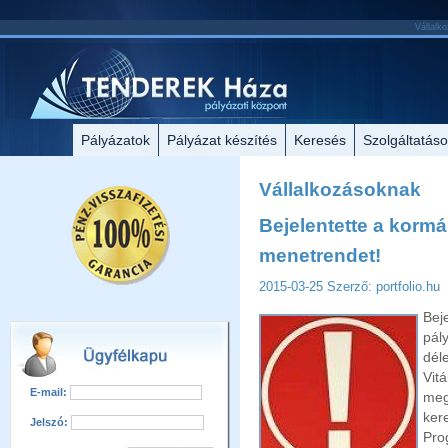
Vállalko
Pályázatok
Pályázat készítés
Keresés
Szolgáltatás
Vállalkozásoknak
Bejelentette a kormá
menetrendet!
2015-03-25
Szerző: portfolio.hu
Bej
pál
dél
Vit
E-mail:
meg
ke
Jelszó:
Pr