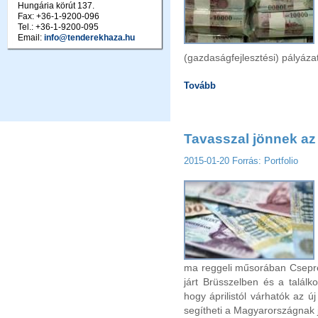
Hungária körút 137.
Fax: +36-1-9200-096
Tel.: +36-1-9200-095
Email:
info@tenderekhaza.hu
(gazdaságfejlesztési) pályáza
Tovább
Tavasszal jönnek az
2015-01-20
Forrás: Portfolio
ma reggeli műsorában Csepre
járt Brüsszelben és a találk
hogy áprilistól várhatók az új
segítheti a Magyarországnak j