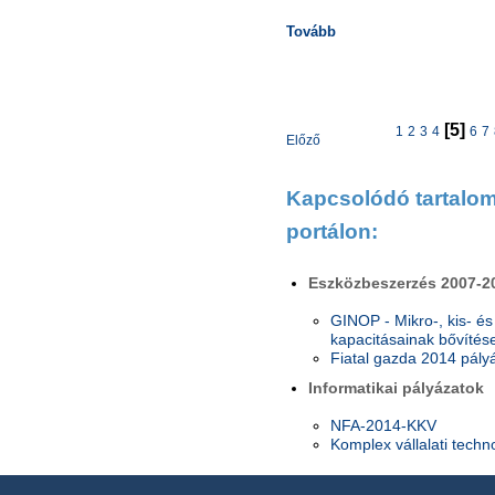
Tovább
[5]
1
2
3
4
6
7
Előző
Kapcsolódó tartalom 
portálon:
Eszközbeszerzés 2007-2
GINOP - Mikro-, kis- és
kapacitásainak bővítés
Fiatal gazda 2014 pály
Informatikai pályázatok
NFA-2014-KKV
Komplex vállalati techno