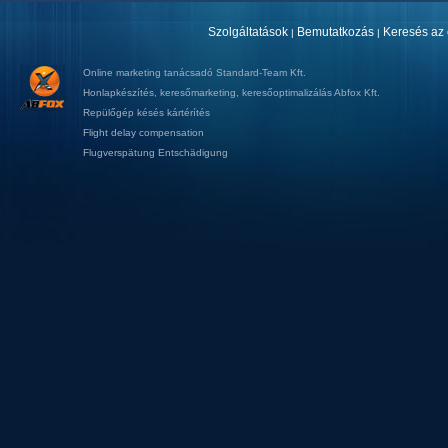
Szolgáltatások
Bemutatkozás
Keresés az 
|
|
Online marketing tanácsadó
Standard-Team Kft.
Honlapkészítés
,
keresőmarketing
,
keresőoptimalizálás
Abfox Kft.
Repülőgép késés kártérítés
Flight delay compensation
Flugverspätung Entschädigung