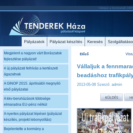
Vállaljuk a fennmaradt 1400
Pályázatok
Pályázat készítés
Keresés
Szolgáltatás
Megjelent a nagyon várt Borászatok
Viss
Előző
fejlesztése pályázat!
Vállaljuk a fennmara
4 új pályázati felhívás a kertészeti
ágazatnak
beadáshoz trafikpály
A GINOP 2015. áprilisától megnyíló
2013-05-08
Szerző: admin
első pályázatai
A kkv-beruházások többsége
elmaradna EU-pénz nélkül
A nyertes pályázat lépései (pályázat
készítés, projekt lebonyolítás)
Bejelentette a kormány a