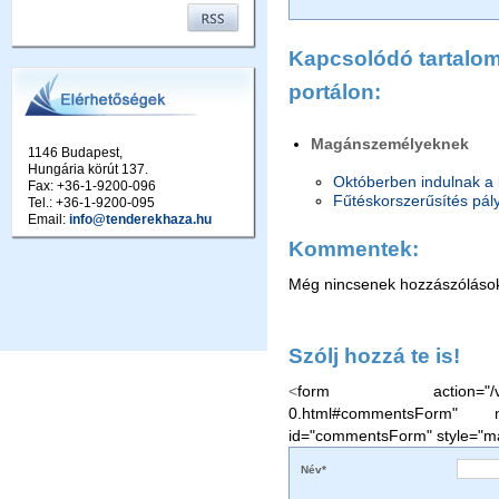
Kapcsolódó tartalom 
portálon:
Magánszemélyeknek
1146 Budapest,
Hungária körút 137.
Októberben indulnak a 
Fax: +36-1-9200-096
Fűtéskorszerűsítés pál
Tel.: +36-1-9200-095
Email:
info@tenderekhaza.hu
Kommentek:
Még nincsenek hozzászóláso
Szólj hozzá te is!
<
form action="/vallaljuk
0.html#commentsForm" 
id="commentsForm" style="ma
Név*