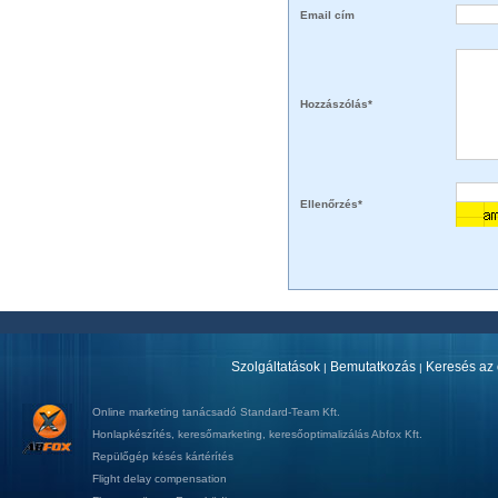
Email cím
Hozzászólás*
Ellenőrzés*
Szolgáltatások
Bemutatkozás
Keresés az 
|
|
Online marketing tanácsadó
Standard-Team Kft.
Honlapkészítés
,
keresőmarketing
,
keresőoptimalizálás
Abfox Kft.
Repülőgép késés kártérítés
Flight delay compensation