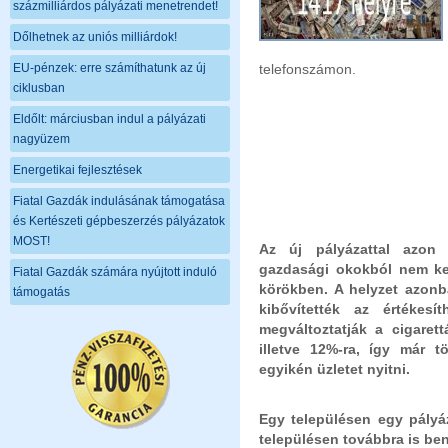
százmilliárdos pályázati menetrendet!
Dőlhetnek az uniós milliárdok!
EU-pénzek: erre számíthatunk az új
telefonszámon.
ciklusban
Eldőlt: márciusban indul a pályázati
nagyüzem
Energetikai fejlesztések
Fiatal Gazdák indulásának támogatása
és Kertészeti gépbeszerzés pályázatok
MOST!
Az új pályázattal azon 
gazdasági okokból nem kel
Fiatal Gazdák számára nyújtott induló
körökben. A helyzet azo
támogatás
kibővítették az értékes
megváltoztatják a cigaret
illetve 12%-ra, így már 
egyikén üzletet nyitni.
Egy településen egy pályá
településen továbbra is ben