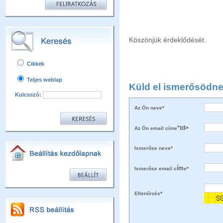
Köszönjük érdeklődését.
Cikkek
Teljes weblap
Küld el ismerősödne
Kulcsszó:
Az Ön neve*
*
td>
Az Ön email címe
Ismerőse neve*
ím
Ismerőse email c
e*
Ellenőrzés*