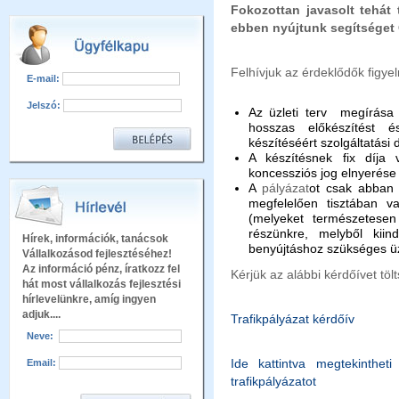
Fokozottan javasolt tehát 
ebben nyújtunk segítséget
Felhívjuk az érdeklődők figye
E-mail:
Jelszó:
Az üzleti terv megírása é
hosszas előkészítést 
készítéséért szolgáltatási 
A készítésnek fix díja 
koncessziós jog elnyerése
A
pályázat
ot csak abban 
megfelelően tisztában va
(melyeket természetesen 
részünkre, melyből kiin
Hírek, információk, tanácsok
benyújtáshoz szükséges üzl
Vállalkozásod fejlesztéséhez!
Az információ pénz, íratkozz fel
Kérjük az alábbi kérdőívet töl
hát most vállalkozás fejlesztési
hírlevelünkre, amíg ingyen
adjuk....
Trafikpályázat kérdőív
Neve:
Ide kattintva megtekinthet
Email:
trafikpályázatot