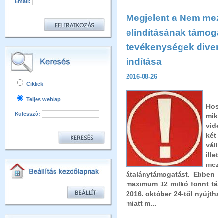
Email:
Megjelent a Nem me
elindításának támog
tevékenységek diverz
indítása
2016-08-26
Cikkek
Teljes weblap
Hos
Kulcsszó:
mi
vid
két
vál
il
mez
átalánytámogatást. Ebben 
maximum 12 millió forint t
2016. október 24-től nyújth
miatt m...