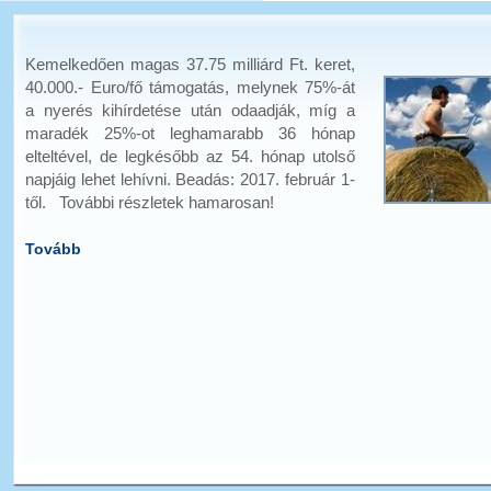
Kemelkedően magas 37.75 milliárd Ft. keret,
40.000.- Euro/fő támogatás, melynek 75%-át
a nyerés kihírdetése után odaadják, míg a
maradék 25%-ot leghamarabb 36 hónap
elteltével, de legkésőbb az 54. hónap utolső
napjáig lehet lehívni. Beadás: 2017. február 1-
től. További részletek hamarosan!
Tovább