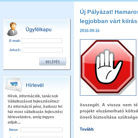
Új Pályázat! Hamaro
legjobban várt kiírás
2016-09-16
E-mail:
Jelszó:
Hírek, információk, tanácsok
Vállalkozásod fejlesztéséhez!
összegét. A vissza nem t
Az információ pénz, íratkozz fel
projekt elszámolható költs
hát most vállalkozás fejlesztési
önerő biztosítása szüksége.
hírlevelünkre, amíg ingyen
adjuk....
Tovább
Neve: