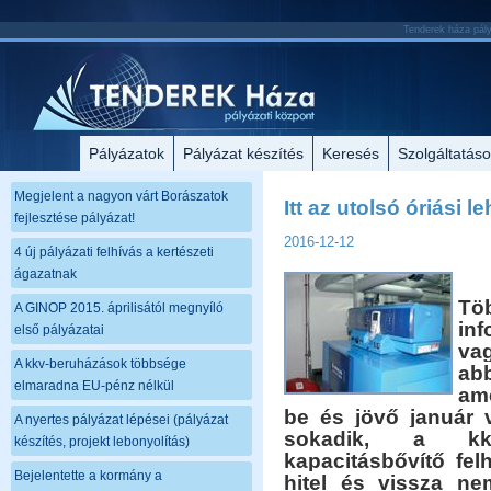
Tenderek háza pályá
Pályázatok
Pályázat készítés
Keresés
Szolgáltatás
Megjelent a nagyon várt Borászatok
Itt az utolsó óriási l
fejlesztése pályázat!
2016-12-12
4 új pályázati felhívás a kertészeti
ágazatnak
Tö
A GINOP 2015. áprilisától megnyíló
in
első pályázatai
va
A kkv-beruházások többsége
ab
elmaradna EU-pénz nélkül
am
be és jövő január 
A nyertes pályázat lépései (pályázat
sokadik, a kkv
készítés, projekt lebonyolítás)
kapacitásbővítő fel
Bejelentette a kormány a
hitel és vissza ne