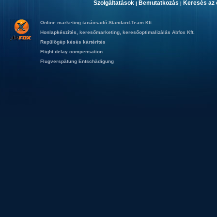
Szolgáltatások
Bemutatkozás
Keresés az 
|
|
Online marketing tanácsadó
Standard-Team Kft.
Honlapkészítés
,
keresőmarketing
,
keresőoptimalizálás
Abfox Kft.
Repülőgép késés kártérítés
Flight delay compensation
Flugverspätung Entschädigung