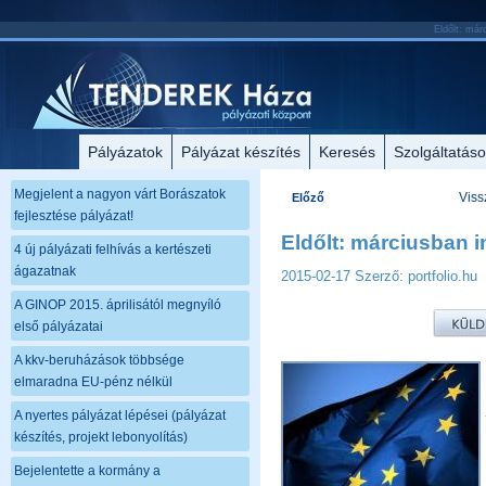
Eldőlt: már
Pályázatok
Pályázat készítés
Keresés
Szolgáltatás
Megjelent a nagyon várt Borászatok
Viss
Előző
fejlesztése pályázat!
Eldőlt: márciusban 
4 új pályázati felhívás a kertészeti
ágazatnak
2015-02-17
Szerző: portfolio.hu
A GINOP 2015. áprilisától megnyíló
első pályázatai
A kkv-beruházások többsége
elmaradna EU-pénz nélkül
A nyertes pályázat lépései (pályázat
készítés, projekt lebonyolítás)
Bejelentette a kormány a