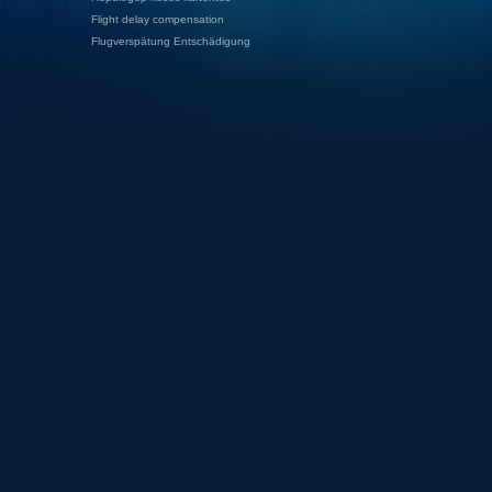
Flight delay compensation
Flugverspätung Entschädigung