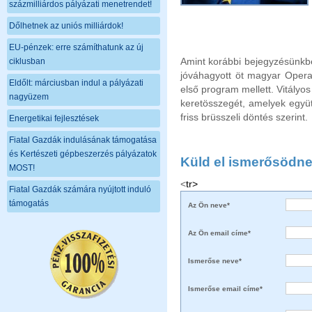
százmilliárdos pályázati menetrendet!
Dőlhetnek az uniós milliárdok!
EU-pénzek: erre számíthatunk az új
Amint korábbi bejegyzésünkbe
ciklusban
jóváhagyott öt magyar Opera
Eldőlt: márciusban indul a pályázati
első program mellett. Vitályos
nagyüzem
keretösszegét, amelyek együt
friss brüsszeli döntés szerint.
Energetikai fejlesztések
Fiatal Gazdák indulásának támogatása
és Kertészeti gépbeszerzés pályázatok
Küld el ismerősödne
MOST!
<
tr>
Fiatal Gazdák számára nyújtott induló
támogatás
Az Ön neve*
Az Ön email címe*
Ismerőse neve*
Ismerőse email címe*