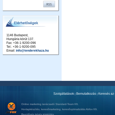
1146 Budapest,
Hungária körút 137.
Fax: +36-1-9200-096
Tel.: +36-1-9200-095
Email:
info@tenderekhaza.hu
Szolgáltatások
Bemutatkozás
Keresés az 
|
|
Online marketing tanácsadó
Standard-Team Kft.
Honlapkészítés
,
keresőmarketing
,
keresőoptimalizálás
Abfox Kft.
Repülőgép késés kártérítés