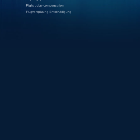
Flight delay compensation
Flugverspätung Entschädigung