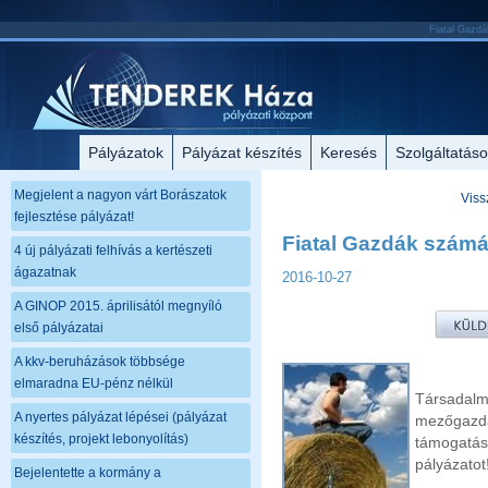
Fiatal Gazdá
Pályázatok
Pályázat készítés
Keresés
Szolgáltatás
Megjelent a nagyon várt Borászatok
Viss
fejlesztése pályázat!
Fiatal Gazdák számá
4 új pályázati felhívás a kertészeti
ágazatnak
2016-10-27
A GINOP 2015. áprilisától megnyíló
első pályázatai
A kkv-beruházások többsége
elmaradna EU-pénz nélkül
Társadal
A nyertes pályázat lépései (pályázat
mezőgazd
készítés, projekt lebonyolítás)
támogatá
pályázatot
Bejelentette a kormány a