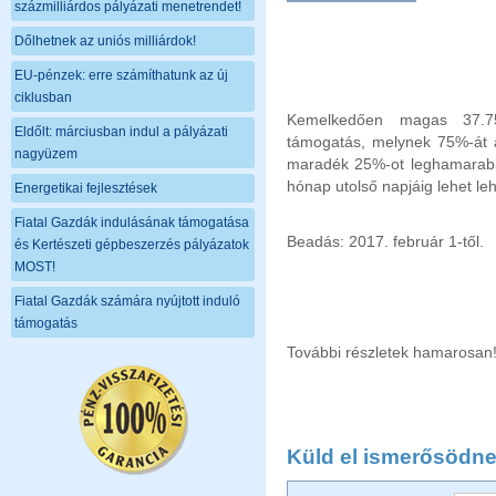
százmilliárdos pályázati menetrendet!
Dőlhetnek az uniós milliárdok!
EU-pénzek: erre számíthatunk az új
ciklusban
Kemelkedően magas 37.75 
Eldőlt: márciusban indul a pályázati
támogatás, melynek 75%-át a
nagyüzem
maradék 25%-ot leghamarabb 
hónap utolső napjáig lehet leh
Energetikai fejlesztések
Fiatal Gazdák indulásának támogatása
Beadás: 2017. február 1-től.
és Kertészeti gépbeszerzés pályázatok
MOST!
Fiatal Gazdák számára nyújtott induló
támogatás
További részletek hamarosan
Küld el ismerősödne