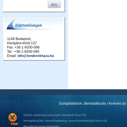
1146 Budapest,
Hungária körút 137.
Fax: +36-1-9200-096
Tel.: +36-1-9200-095
Email:
info@tenderekhaza.hu
Szolgáltatások
Bemutatkozás
Keresés az 
|
|
Online marketing tanácsadó
Standard-Team Kft.
Honlapkészítés
,
keresőmarketing
,
keresőoptimalizálás
Abfox Kft.
Repülőgép késés kártérítés