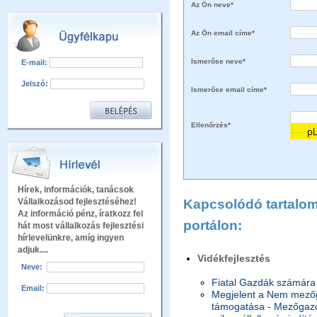
Az Ön neve*
Az Ön email címe*
Ismerőse neve*
E-mail:
Jelszó:
Ismerőse email címe*
Ellenőrzés*
Hírek, információk, tanácsok
Vállalkozásod fejlesztéséhez!
Kapcsolódó tartalom 
Az információ pénz, íratkozz fel
portálon:
hát most vállalkozás fejlesztési
hírlevelünkre, amíg ingyen
adjuk....
Vidékfejlesztés
Neve:
Fiatal Gazdák számára 
Email:
Megjelent a Nem mezőg
támogatása - Mezőgazda