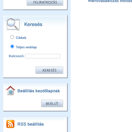
mikrovállalkozás indítá
Cikkek
Teljes weblap
Kulcsszó: