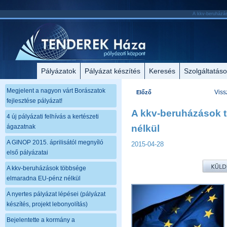
A kkv-beruházás
Pályázatok
Pályázat készítés
Keresés
Szolgáltatás
Megjelent a nagyon várt Borászatok
Viss
Előző
fejlesztése pályázat!
A kkv-beruházások 
4 új pályázati felhívás a kertészeti
ágazatnak
nélkül
A GINOP 2015. áprilisától megnyíló
2015-04-28
első pályázatai
A kkv-beruházások többsége
elmaradna EU-pénz nélkül
A nyertes pályázat lépései (pályázat
készítés, projekt lebonyolítás)
Bejelentette a kormány a