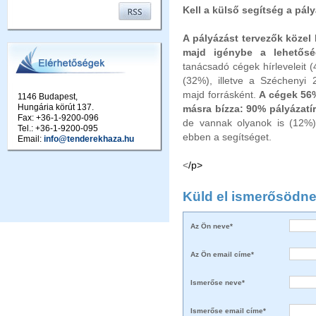
Kell a külső segítség a pál
A pályázást tervezők közel
majd igénybe a lehetőség
tanácsadó cégek hírleveleit (
(32%), illetve a Széchenyi
majd forrásként.
A cégek 56%
1146 Budapest,
Hungária körút 137.
másra bízza: 90% pályázat
Fax: +36-1-9200-096
de vannak olyanok is (12%),
Tel.: +36-1-9200-095
ebben a segítséget.
Email:
info@tenderekhaza.hu
<
/p>
Küld el ismerősödne
Az Ön neve*
Az Ön email címe*
Ismerőse neve*
Ismerőse email címe*