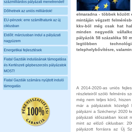
százmilliárdos pályázati menetrendet!
Dőlhetnek az uniós milliárdok!
elmaradna - többek között e
mintáján végzett felmérésbő
EU-pénzek: erre számíthatunk az új
kkv-ból még csak hat hall
ciklusban
minden negyedik vállalk
Eldőlt: márciusban indul a pályázati
pályázók 58 százaléka 50 mil
nagyüzem
legtöbben technológ
telephelybővítésre, valamin
Energetikai fejlesztések
Fiatal Gazdák indulásának támogatása
és Kertészeti gépbeszerzés pályázatok
MOST!
Fiatal Gazdák számára nyújtott induló
támogatás
A 2014-2020-as uniós fejlesz
részleteiről szóló felmérés 
még nem teljes körű, hiszen 
már a pályázatok közelgő k
pályázni a Széchenyi 2020 k
pályázati időszakban kicsit
mint az előző ciklusban: 2
pályázott forrásra az Új S