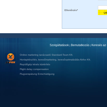
Ellenőrzés*
Szolgáltatások
Bemutatkozás
Keresés az 
|
|
Online marketing tanácsadó
Standard-Team Kft.
Honlapkészítés
,
keresőmarketing
,
keresőoptimalizálás
Abfox Kft.
Repülőgép késés kártérítés
Flight delay compensation
Flugverspätung Entschädigung