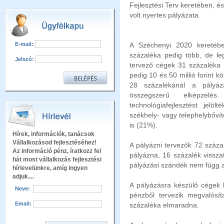
Fejlesztési Terv keretében, é
volt nyertes pályázata.
E-mail:
A Széchenyi 2020 keretéb
százaléka pedig több, de leg
Jelszó:
tervező cégek 31 százaléka 10
pedig 10 és 50 millió forint k
28 százalékánál a pályá
összegszerű elképzelé
technológiafejlesztést jel
székhely- vagy telephelybőví
is (21%).
Hírek, információk, tanácsok
Vállalkozásod fejlesztéséhez!
A pályázni tervezők 72 száza
Az információ pénz, íratkozz fel
pályázna, 16 százalék vissza
hát most vállalkozás fejlesztési
pályázási szándék nem függ a
hírlevelünkre, amíg ingyen
adjuk....
A pályázásra készülő cégek 
Neve:
pénzből tervezik megvalósí
Email:
százaléka elmaradna.