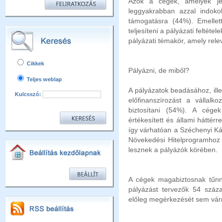
Azok a cégek, amelyek jel
leggyakrabban azzal indoko
támogatásra (44%). Emellet
teljesíteni a pályázati feltéte
pályázati témakör, amely rel
Cikkek
Pályázni, de miből?
Teljes weblap
A pályázatok beadásához, ill
Kulcsszó:
előfinanszírozást a vállalko
biztosítani (54%). A cége
értékesített és állami háttér
így várhatóan a Széchenyi Ká
Növekedési Hitelprogramhoz
lesznek a pályázók körében.
A cégek magabiztosnak tűnne
pályázást tervezők 54 száza
előleg megérkezését sem vá