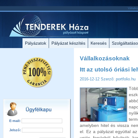
Vállalko
Pályázatok
Pályázat készítés
Keresés
Szolgáltatás
Vállalkozásoknak
Itt az utolsó óriási l
2016-12-12
Szerző: portfolio.hu
Több
eszk
abb
napo
nyíl
term
E-mail:
amelyben hitel és vissza ne
Jelszó:
el. Ez a pályázat egyúttal a
uniós forrásból bővítsék kap