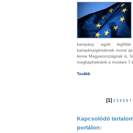
kampány egyik legfőbb
kampányígéretének mond újra 
lenne Magyarországnak is, hi
megkaphatnánk a mostani 7 é
Tovább
[1]
2
3
4
5
6
7
Kapcsolódó tartalom 
portálon: