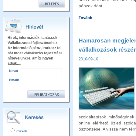
pénzek dönt...
Tovább
Hírek, információk, tanácsok
Hamarosan megjeleni
Vállalkozásod fejlesztéséhez!
Az információ pénz, íratkozz fel
vállalkozások részér
hát most vállalkozás fejlesztési
hírlevelünkre, amíg ingyen
2016-09-16
adjuk....
Neve:
Email:
szolgáltatások minőségének 
online elérhető üzleti szol
ösztönzése. A vissza nem tér
Cikkek