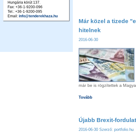
Hungária körút 137.
Fax: +36-1-9200-096
Tel.: +36-1-9200-095
Email:
info@tenderekhaza.hu
Már közel a tizede "
hitelnek
2016-06-30
már be is rögzítettek a Magya
Tovább
Újabb Brexit-fordula
2016-06-30
Szerző: portfolio.hu