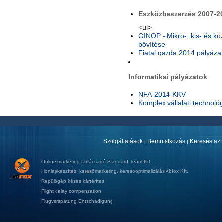
Eszközbeszerzés 2007-2
<
ul>
GINOP - Mikro-, kis- és kö
bővítése
Fiatal gazda 2014 pályáza
Informatikai pályázatok
NFA-2014-KKV
Komplex vállalati technológ
Szolgáltatások
Bemutatkozás
Keresés az 
|
|
Online marketing tanácsadó
Standard-Team Kft.
Honlapkészítés
,
keresőmarketing
,
keresőoptimalizálás
Abfox Kft.
Repülőgép késés kártérítés
Flight delay compensation
Flugverspätung Entschädigung