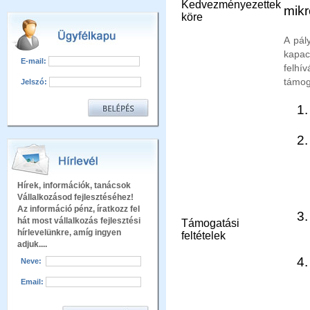
Kedvezményezettek
mikr
köre
A pál
kapaci
E-mail:
felhí
támog
Jelszó:
Hírek, információk, tanácsok
Vállalkozásod fejlesztéséhez!
Az információ pénz, íratkozz fel
hát most vállalkozás fejlesztési
Támogatási
hírlevelünkre, amíg ingyen
feltételek
adjuk....
Neve:
Email: