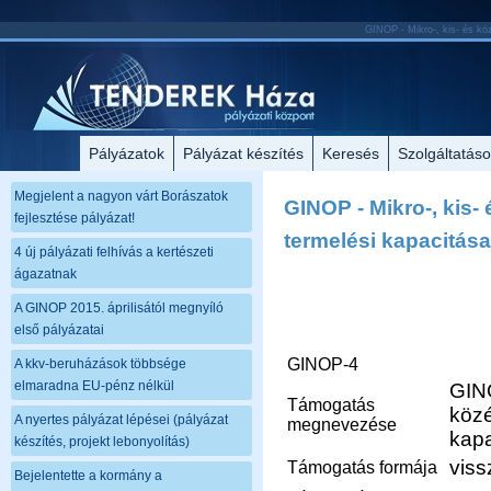
GINOP - Mikro-, kis- és köz
Pályázatok
Pályázat készítés
Keresés
Szolgáltatás
Megjelent a nagyon várt Borászatok
GINOP - Mikro-, kis-
fejlesztése pályázat!
termelési kapacitás
4 új pályázati felhívás a kertészeti
ágazatnak
A GINOP 2015. áprilisától megnyíló
első pályázatai
GINOP-4
A kkv-beruházások többsége
elmaradna EU-pénz nélkül
GINO
Támogatás
közé
A nyertes pályázat lépései (pályázat
megnevezése
kapa
készítés, projekt lebonyolítás)
viss
Támogatás formája
Bejelentette a kormány a