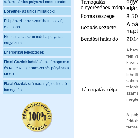
egys
Támogatás
százmilliárdos pályázati menetrendet!
elnyerésének módja
eljá
Dőlhetnek az uniós milliárdok!
8.5
Forrás összege
EU-pénzek: erre számíthatunk az új
A pá
ciklusban
Beadás kezdete
napt
Eldőlt: márciusban indul a pályázati
2014
Beadási határidő
nagyüzem
A haza
Energetikai fejlesztések
felhí
Fiatal Gazdák indulásának támogatása
kíván
és Kertészeti gépbeszerzés pályázatok
terme
MOST!
lehet
valam
Fiatal Gazdák számára nyújtott induló
telep
Támogatás célja
támogatás
szám
megte
A pál
feldo
terme