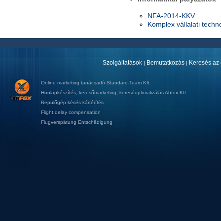
NFA-2014-KKV
Komplex vállalati techno
Szolgáltatások
Bemutatkozás
Keresés az 
|
|
Online marketing tanácsadó
Standard-Team Kft.
Honlapkészítés
,
keresőmarketing
,
keresőoptimalizálás
Abfox Kft.
Repülőgép késés kártérítés
Flight delay compensation
Flugverspätung Entschädigung