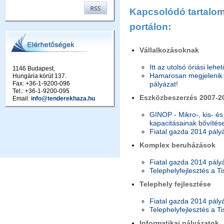
Kapcsolódó tartalom 
portálon:
Vállalkozásoknak
Itt az utolsó óriási lehe
1146 Budapest,
Hamarosan megjelenik a
Hungária körút 137.
pályázat!
Fax: +36-1-9200-096
Tel.: +36-1-9200-095
Eszközbeszerzés 2007-2
Email:
info@tenderekhaza.hu
GINOP - Mikro-, kis- és
kapacitásainak bővítés
Fiatal gazda 2014 pály
Komplex beruházások
Fiatal gazda 2014 pály
Telephelyfejlesztés a T
Telephely fejlesztése
Fiatal gazda 2014 pály
Telephelyfejlesztés a T
Informatikai pályázatok