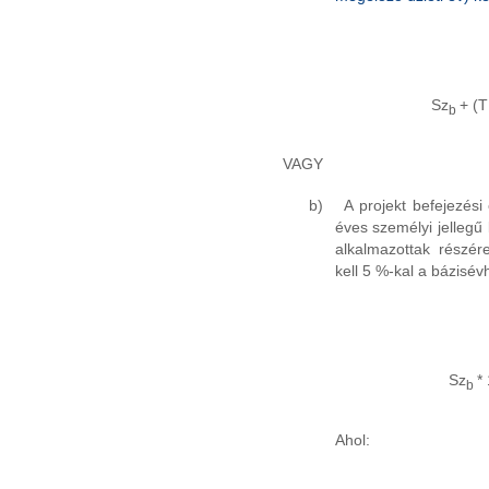
Sz
+ (T
b
VAGY
b)
A projekt befejezési
éves személyi jellegű 
alkalmazottak részére
kell 5 %-kal a bázisév
Sz
*
b
Ahol: