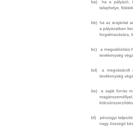
ba)
ha a pályázó, i
telephelye, fiókte
bb)
ha az árajánlat a
a pályázatban be
forgalmazására, le
bc)
a megvalósítási 
tevékenység végz
bd)
a megvásárolt 
tevékenység végz
be)
a saját forrás m
magánszeméllyel
kölcsönszerződés a
bf)
pénzügyi teljesít
nagy összegű kész