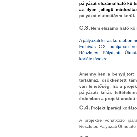
pályázat elszámolható költ
az ilyen jellegű módosít
pályázat elutasításra kerül.
C.3.
Nem elszámolható köl
A pályázati kiírás keretében 
Felhívás C.2. pontjában n
Részletes Pályázati Útmut
korlátozásokra.
Amennyiben a benyújtott 
tartalmaz, csökkentett tá
van lehetőség, ha a projek
pályázati kiírás feltétele
érdemben a projekt eredeti c
C.4.
Projekt iparági korlát
A projektre vonatkozó ipa
Részletes Pályázati Útmutató 