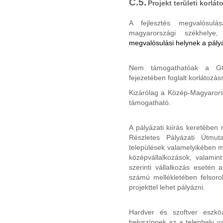
C.5.
Projekt területi korlát
A fejlesztés megvalósulá
magyarországi székhelye,
megvalósulási helynek a pályá
Nem támogathatóak a GOP
fejezetében foglalt korlátozáss
Kizárólag a Közép-Magyarorsz
támogatható.
A pályázati kiírás keretében
Részletes Pályázati Útmuta
települések valamelyikében me
középvállalkozások, valamint
szerinti vállalkozás esetén
számú mellékletében felsoro
projekttel lehet pályázni.
Hardver és szoftver eszkö
helyszínnek az a telephely v