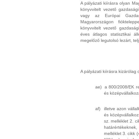
A pályázati kiírásra olyan M
könyvvitelt vezető gazdasági
vagy az Európai Gazdasá
Magyarországon fióktelepp
könyvvitelt vezető gazdaság
éves átlagos statisztikai á
megelőző legutolsó lezárt, tel
A pályázati kiírásra kizárólag
ae)
a 800/2008/EK ren
és középvállalko
af)
illetve azon váll
és középvállalko
sz. melléklet 2. c
határértékeknek
melléklet 3. cikk