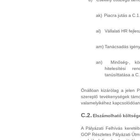
ak)
Piacra jutás a C.1.
al)
Vállalati HR fejles
am)
Tanácsadás igényb
an)
Minőség-, kö
hitelesítési r
tanúsíttatása a C.
Önállóan kizárólag a jelen P
szereplő tevékenységek támo
valamelyikéhez kapcsolódóan
C.2.
Elszámolható költség
A Pályázati Felhívás kereté
GOP Részletes Pályázati Útmut