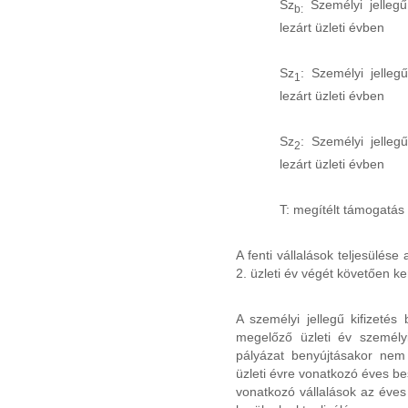
Sz
Személyi jelleg
b:
lezárt üzleti évben
Sz
: Személyi jelleg
1
lezárt üzleti évben
Sz
: Személyi jelleg
2
lezárt üzleti évben
T: megítélt támogatás
A fenti vállalások teljesülése
2. üzleti év végét követően ke
A személyi jellegű kifizetés
megelőző üzleti év személyi
pályázat benyújtásakor nem
üzleti évre vonatkozó éves b
vonatkozó vállalások az éves