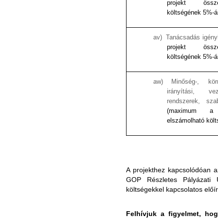
projekt össz
költségének 5%-á
av)
Tanácsadás igény
projekt össz
költségének 5%-á
aw)
Minőség-, kö
irányítási, vez
rendszerek, sza
(maximum a 
elszámolható köl
A projekthez kapcsolódóan a
GOP Részletes Pályázati 
költségekkel kapcsolatos előí
Felhívjuk a figyelmet, h