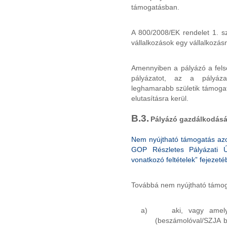
támogatásban.
A 800/2008/EK rendelet 1. sz
vállalkozások egy vállalkozá
Amennyiben a pályázó a felsor
pályázatot, az a pályáz
leghamarabb születik támogat
elutasításra kerül.
B.3.
Pályázó
gazdálkodásár
Nem nyújtható támogatás azo
GOP Részletes Pályázati Ú
vonatkozó feltételek” fejezeté
Továbbá nem nyújtható támog
a)
aki, vagy amel
(beszámolóval/SZJA be