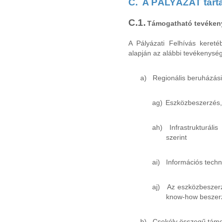
C.
A PÁLYÁZAT tart
C.1.
Támogatható tevéken
A Pályázati Felhívás keret
alapján az alábbi tevékenysé
a)
Regionális beruházás
ag)
Eszközbeszerzés, a
ah)
Infrastrukturáli
szerint
ai)
Információs techno
aj)
Az eszközbeszerz
know-how beszerzé
b)
Csekély összegű tám