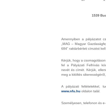
1539 Bud
Amennyiben a pályázatot cs
„MAG – Magyar Gazdaságfejl
684” raktárbérleti címzést kell 
Kérjük, hogy a csomagoláson 
fel a Pályázati Felhívás k
nevét és címét. Kérjük, ellenő
meg a kitöltés sikerességéről
A pályázati feltételekkel, t
www.nfu.hu
oldalon talál.
Személyesen, telefonon és e-m