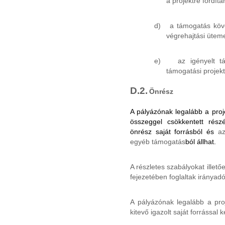
a projektre fordít
d)
a támogatás köve
végrehajtási ütem
e)
az igényelt 
támogatási projekt
D.2.
Önrész
A pályázónak legalább a proj
összeggel csökkentett részé
önrész saját forrásból és
az
egyéb támogatás
ból állhat.
A részletes szabályokat illet
fejezetében foglaltak irányad
A pályázónak legalább a pro
kitevő igazolt saját forrással k