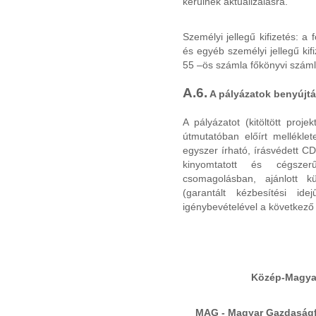
kerülnek aktualizálásra.
Személyi jellegű kifizetés: a 
és egyéb személyi jellegű kifi
55 –ös számla főkönyvi száml
A.6.
A pályázatok benyújtá
A pályázatot (kitöltött proj
útmutatóban előírt melléklet
egyszer írható, írásvédett CD
kinyomtatott és cégszerű
csomagolásban, ajánlott kü
(garantált kézbesítési idej
igénybevételével a következő 
Közép-Magyar
MAG - Magyar Gazdaságfe