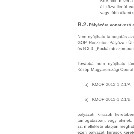
KKV-nak, mivel a
át közvetlenül v
vagy több állami s
B.2.
Pályázóra vonatkozó a
Nem nyújtható támogatás azo
GOP Részletes Pályázati Útmu
és B.3.3. „Kockázati szempont
Továbbá nem nyújtható tá
Közép-Magyarországi Operat
a)
KMOP-2013-1.2.1/A,
b)
KMOP-2013-1.2.1/B,
pályázati kiírások keretéb
támogatásban, vagy akinek,
sz. melléklete alapján meghat
ezen pályázati kiírások kere