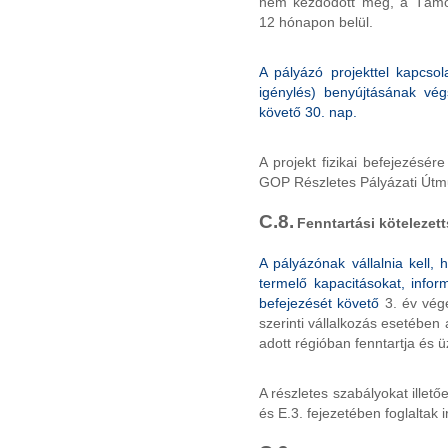
nem kezdődött meg, a Támog
12 hónapon belül.
A pályázó projekttel kapcsol
igénylés) benyújtásának végs
követő 30. nap.
A projekt fizikai befejezésér
GOP Részletes Pályázati Útmu
C.8.
Fenntartási kötelezet
A pályázónak vállalnia kell,
termelő kapacitásokat, inform
befejezését követő
3.
év vég
szerinti vállalkozás esetében 
adott régióban fenntartja és ü
A részletes szabályokat illet
és E.3. fejezetében foglaltak 