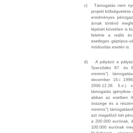
c)
Támogatás nem nyú
projekt költségvetése
eredményes pénzgazd
árnak történő megf
lépését követően is bi
felelnie a reális é
esetleges géptípus-vá
módosítás esetén is.
d)
A pályázó a pályáz
Szerződés 87. és 8
minimis”
) támogatás
december 15-i 1998/
2006.12.28. 5.o.) s
támogatás igénylése 
abban az esetben ít
összege és a részér
minimis”
) támogatáso
azt megelőző két pé
a 200.000 eurónak, il
100.000 eurónak meg
Nyilatkozat cégsze