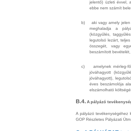
jelentő) üzleti évvel
ebbe nem számít bele,
b)
aki vagy amely jelen
meghaladja a pályá
(közgyűlés, taggyűlés,
legutolsó lezárt, telje
összegét, vagy egy
beszámított bevételét,
c)
amelynek mérleg-fő
jóváhagyott (közgyűlé
jóváhagyott), legutolsó
éves beszámolója ala
elszámolható költségé
B.4.
A pályázó tevékenysé
A pályázó tevékenységéhez 
GOP Részletes Pályázati Útmut