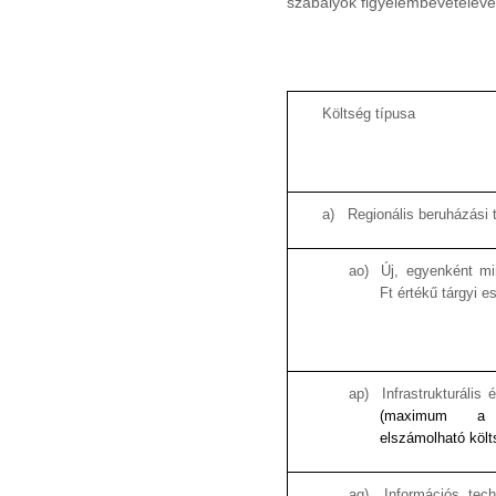
szabályok figyelembevételéve
Költség típusa
a)
Regionális beruházási
ao)
Új, egyenként m
Ft értékű tárgyi 
ap)
Infrastrukturális
(
maximum a 
elszámolható köl
aq)
Információs tech