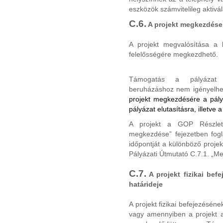
eszközök számvitelileg aktivá
C.6.
A projekt megkezdése
A projekt megvalósítása a 
felelősségére megkezdhető.
Támogatás a pályázat 
beruházáshoz nem igényelhe
projekt megkezdésére a pály
pályázat elutasításra, illetve
A projekt a GOP Részlete
megkezdése” fejezetben fogl
időpontját a különböző proj
Pályázati Útmutató C.7.1. „M
C.7.
A projekt fizikai be
határideje
A projekt fizikai befejezésén
vagy amennyiben a projekt 