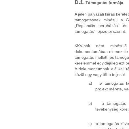
D.1.
Támogatás
formája
A jelen pályázati kiírás keret
támogatásnak minősül a GO
„Regionális beruházás” és
támogatás” fejezetei szerint.
KKV-nak nem minősülő 
dokumentumában elemeznie ke
támogatás melletti és támoga
kérelemmel egyidejűleg ezt be
A dokumentumnak alá kell tá
közül egy vagy több teljesül:
a)
a támogatás k
projekt mérete, va
b)
a támogatás k
tevékenység köre,
c)
a támogatás köve