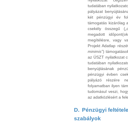
tudatában nyilatkozat
pályázat benyújtásá
két pénzügyi év fo
támogatás kizárólag a
csekély összegű (
„
megadott időpont(o
megítélésre, vagy v
Projekt Adatlap részé
minimis”
) támogatások
az ÚSZT nyilatkozat c
tudatában nyilatkoza
benyújtásának pénz
pénzügyi évben csek
pályázó részére n
folyamatban ilyen tám
tudomásul veszi, hogy
az adatközlésért a fele
D.
Pénzügyi feltétel
szabályok