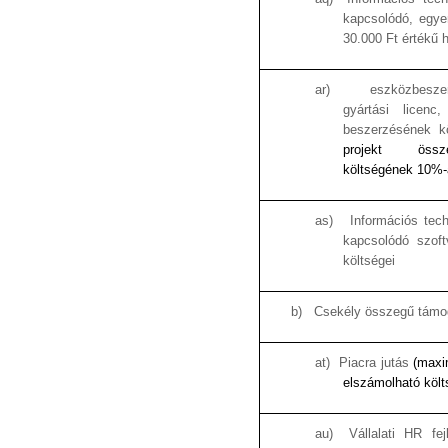
kapcsolódó,
egye
30.000 Ft értékű 
ar)
eszközbesze
gyártási licenc
beszerzésének 
projekt össz
költségének
10%-
as)
Információs tech
kapcsolódó szof
költségei
b)
Csekély összegű támo
at)
Piacra jutás
(maxi
elszámolható köl
au)
Vállalati HR fe