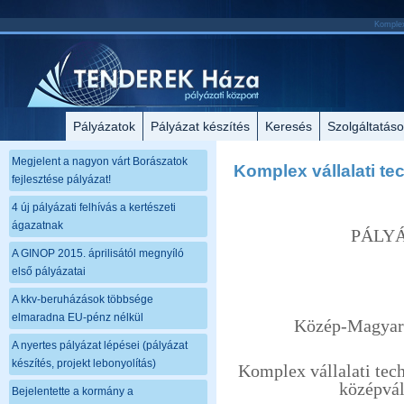
Komplex 
Pályázatok
Pályázat készítés
Keresés
Szolgáltatás
Megjelent a nagyon várt Borászatok
Komplex vállalati te
fejlesztése pályázat!
4 új pályázati felhívás a kertészeti
ágazatnak
PÁLYÁ
A GINOP 2015. áprilisától megnyíló
első pályázatai
A kkv-beruházások többsége
elmaradna EU-pénz nélkül
Közép-Magyaro
A nyertes pályázat lépései (pályázat
készítés, projekt lebonyolítás)
Komplex vállalati tech
középvál
Bejelentette a kormány a