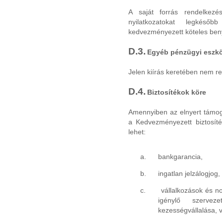
A saját forrás rendelkezé
nyilatkozatokat legkéső
kedvezményezett köteles beny
D.3.
Egyéb pénzügyi eszk
Jelen kiírás keretében nem re
D.4.
Biztosítékok köre
Amennyiben az elnyert támoga
a Kedvezményezett biztosíté
lehet:
a.
bankgarancia,
b.
ingatlan jelzálogjog,
c.
vállalkozások és n
igénylő szervez
kezességvállalása, 