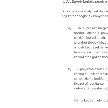
C.9.
Egyéb korlátozások a 
A részletes szabályokat illet
fejezetben foglaltak irányadó
a)
Ha a projekt megva
hordoz, akkor a pály
célkitűzéseivel, ezért
jelenthet többek közö
a pályázó székhely
támogatási intenzitá
kockázatos gazdálkodá
b)
A pályázatkezelés é
kockázati ellenőrzésr
során kiemelkedően j
fejezet a) pontjának m
illetve a támogatási d
Kiemelkedően jelentős