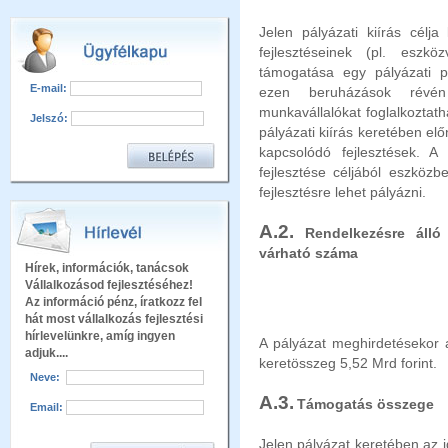
Jelen pályázati kiírás célja
fejlesztéseinek (pl. eszköz
támogatása egy pályázati p
E-mail:
ezen beruházások révén 
munkavállalókat foglalkoztat
Jelszó:
pályázati kiírás keretében e
kapcsolódó fejlesztések. A 
fejlesztése céljából eszközbe
fejlesztésre lehet pályázni.
A.2.
Rendelkezésre álló 
várható száma
Hírek, információk, tanácsok
Vállalkozásod fejlesztéséhez!
Az információ pénz, íratkozz fel
hát most vállalkozás fejlesztési
hírlevelünkre, amíg ingyen
A pályázat meghirdetésekor a
adjuk....
keretösszeg 5,52 Mrd forint.
Neve:
A.3.
Támogatás összege
Email:
Jelen pályázat keretében
az 