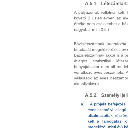
A.5.1.
Létszámtart
A pályázónak vállalnia kell,
követő 2 üzleti évben az éve
értéke nem csökkenhet a bázi
nagyobb, mint 0,5.)
Bázislétszámnak
(megőrzött
beadását megelőző üzleti év é
Bázislétszámnak akkor is a p
átlagos statisztikai lé
benyújtásakor nem áll rendel
vonatkozó éves beszámoló. Po
vállalások az éves beszámol
aktualizálásra.
A.5.2.
Személyi jell
a)
A projekt befejezési
éves személyi jellegű 
alkalmazottak részére
kell a támogatási 
megelőző üzleti év) ké