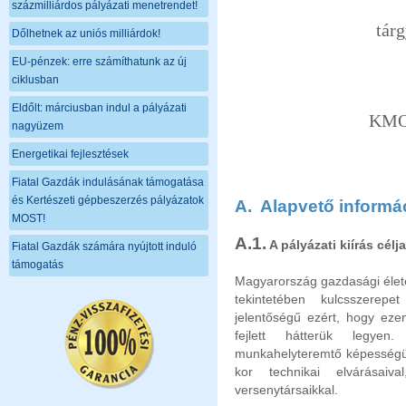
százmilliárdos pályázati menetrendet!
tár
Dőlhetnek az uniós milliárdok!
EU-pénzek: erre számíthatunk az új
ciklusban
Eldőlt: márciusban indul a pályázati
KMOP
nagyüzem
Energetikai fejlesztések
Fiatal Gazdák indulásának támogatása
és Kertészeti gépbeszerzés pályázatok
A.
Alapvető informá
MOST!
A.1.
A pályázati kiírás célja
Fiatal Gazdák számára nyújtott induló
támogatás
Magyarország gazdasági élet
tekintetében kulcsszerepe
jelentőségű ezért, hogy eze
fejlett hátterük legyen
munkahelyteremtő képességük 
kor technikai elvárásai
versenytársaikkal.