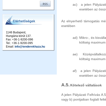
ac)
a jelen Pályázat
esetében az össz
Az elnyerhető támogatás mé
esetében
1146 Budapest,
Hungária körút 137.
ad)
Mikro-, és kisvál
Fax: +36-1-9200-096
költség maximu
Tel.: +36-1-9200-095
Email:
info@tenderekhaza.hu
ae)
Középvállalko
költség maximu
af)
a jelen Pályázati
esetében az össz
A.5.
Kötelező vállalások
A jelen Pályázati Felhívás A.5.
vagy b) pontjaiban foglalt felt