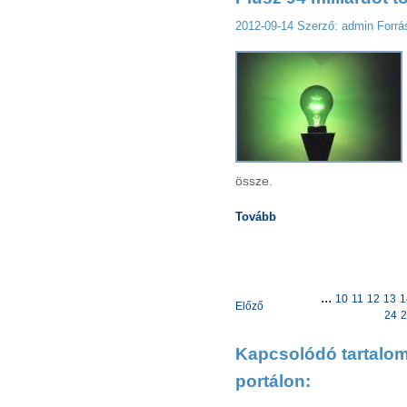
2012-09-14
Szerző: admin
Forrá
össze.
Tovább
...
10
11
12
13
1
Előző
24
2
Kapcsolódó tartalom
portálon: