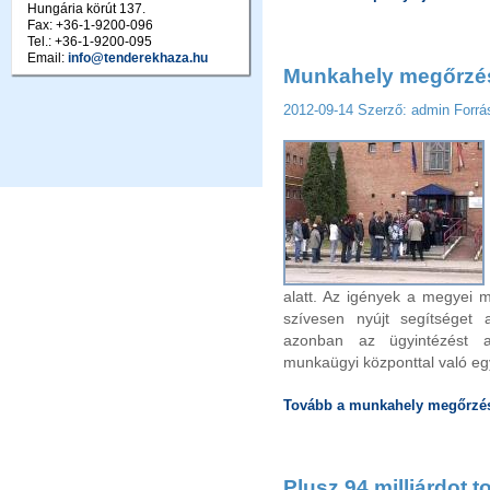
Hungária körút 137.
Fax: +36-1-9200-096
Tel.: +36-1-9200-095
Email:
info@tenderekhaza.hu
Munkahely megőrzés
2012-09-14
Szerző: admin
Forrá
alatt. Az igények a megyei 
szívesen nyújt segítséget 
azonban az ügyintézést 
munkaügyi központtal való egy
Tovább a munkahely megőrzés
Plusz 94 milliárdot t