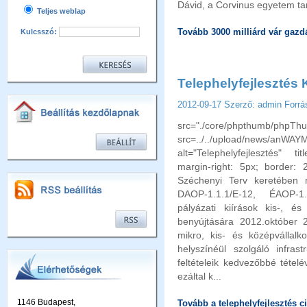
Dávid, a Corvinus egyetem tan
Teljes weblap
Tovább 3000 milliárd vár gazdá
Kulcsszó:
Telephelyfejlesztés
2012-09-17
Szerző: admin
Forrá
src="./core/phpthumb/phpTh
src=../../upload/news/anW
alt="Telephelyfejlesztés" titl
margin-right: 5px; border: 
Széchenyi Terv keretében m
DAOP-1.1.1/E-12, ÉAOP-1
pályázati kiírások kis-, é
benyújtására 2012.október 29
mikro, kis- és középvállal
helyszínéül szolgáló infrast
feltételeik kedvezőbbé tételé
ezáltal k...
1146 Budapest,
Tovább a telephelyfejlesztés c