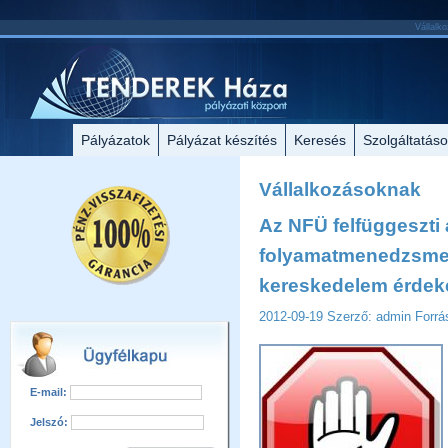
Vállalko
Pályázatok
Pályázat készítés
Keresés
Szolgáltatás
Vállalkozásoknak
Az NFÜ felfüggeszti a
folyamatmenedzsmen
kereskedelem érdeké
2012-09-19
Szerző: admin
Forrá
E-mail:
Jelszó: