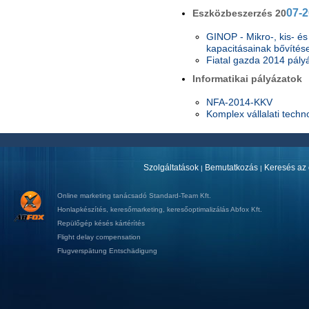
07-2
Eszközbeszerzés 20
GINOP - Mikro-, kis- és
kapacitásainak bővítés
Fiatal gazda 2014 pály
Informatikai pályázatok
NFA-2014-KKV
Komplex vállalati techno
Szolgáltatások
Bemutatkozás
Keresés az 
|
|
Online marketing tanácsadó
Standard-Team Kft.
Honlapkészítés
,
keresőmarketing
,
keresőoptimalizálás
Abfox Kft.
Repülőgép késés kártérítés
Flight delay compensation
Flugverspätung Entschädigung