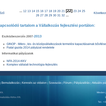
...
[22]
12
13
14
15
16
17
18
19
20
21
23
24
25
lőző
Következ
...
26
27
28
29
30
31
32
apcsolódó tartalom a
Vál
lalkozás fejlesztési portálon:
-2013
Eszközbeszerzés 2007
GINOP - Mikro-, kis- és középvállalkozások termelési kapacitásainak bővítése
Fiatal gazda 2014 pályázat rendelete
Informatikai pályázatok
NFA-2014-KKV
Komplex vállalati technológia-fejlesztés
Bemutatkozás
Keresés az oldalon
Szavazás
Fórum
Pályázatírás
Aktuális p
|
|
|
|
|
|
ft.
Minden j
malizálás
Abfox Kft.
1
Tel.: 