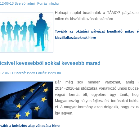
12-06-13
Szerző: admin
Forrás: nfu.hu
Holnapi naptól beadhatók a TÁMOP pályázato
mikro és kisvállalkozások számára.
Tovább az oktatási pályázat beadható mikro é
kisvállalkozásoknak hírre
icsivel kevesebből sokkal kevesebb marad
12-06-11
Szerző: index
Forrás: index.hu
Bár még sok minden változhat, amíg 
2014−2020-as időszakra vonatkozó uniós büdzs
végső formát ölt, egyelőre úgy tűnik, hog
Magyarország súlyos fejlesztési forrásokat bukha
el. A magyar kormány azon dolgozik, hogy ez n
így legyen.
vább a kohéziós alap változása hírre