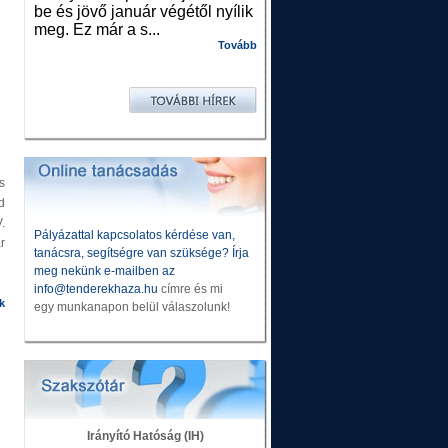
be és jövő január végétől nyílik
meg. Ez már a s...
Tovább
s
d
.
Pályázattal kapcsolatos kérdése van,
r
tanácsra, segítségre van szüksége? Írja
meg nekünk e-mailben az
info@tenderekhaza.hu
címre és mi
k
egy munkanapon belül válaszolunk!
Irányító Hatóság (IH)