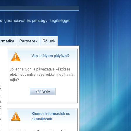
ormatika
Partnerek
Rólunk
Van esélyem pályázni?
Jó lenne tudni a pályázata elkészítése
előtt, hogy milyen esélyekkel indulhatna
rajta?
t
A
j
a
i
.
Kiemelt információk és
z
aktualitások
-
a