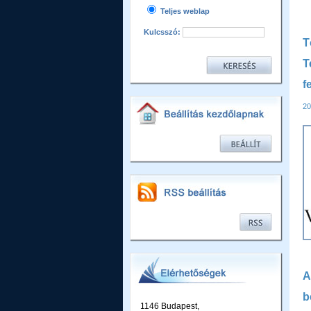
Teljes weblap
Kulcsszó:
T
T
f
20
A
b
1146 Budapest,