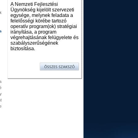
A Nemzeti Fejlesztési
Ügynökség kijelölt szervezeti
k
egysége, melynek feladata a
felelősségi körébe tartozó
operatív program(ok) stratégiai
irányítása, a program
s
végrehajtásának felügyelete és
szabályszerűségének
biztosítása.
a
é
y
t
e