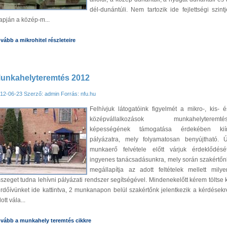
dél-dunántúli. Nem tartozik ide fejlettségi szintj
apján a közép-m...
vább a mikrohitel részleteire
unkahelyteremtés 2012
12-06-23
Szerző: admin
Forrás: nfu.hu
Felhívjuk látogatóink figyelmét a mikro-, kis- é
középvállalkozások munkahelyteremtés
képességének támogatása érdekében kiír
pályázatra, mely folyamatosan benyújtható. Ú
munkaerő felvétele előtt várjuk érdeklődését
ingyenes tanácsadásunkra, mely során szakértőn
megállapítja az adott feltételek mellett milye
szeget tudna lehívni pályázati rendszer segítségével. Mindenekelőtt kérem töltse k
rdőívünket ide kattintva, 2 munkanapon belül szakértőnk jelentkezik a kérdésekr
ott vála...
vább a munkahely teremtés cikkre