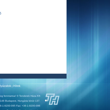
ő
ályázatok
Hírek
|
og fenntartva! © Tenderek Háza Kft
146 Budapest, Hungária körút 137.
+36-1-9200-095 Fax: +36-1-9200-096