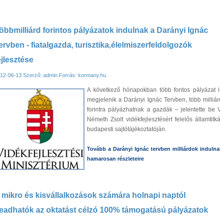
öbbmilliárd forintos pályázatok indulnak a Darányi Ignác
ervben - fiatalgazda, turisztika,élelmiszerfeldolgozók
ejlesztése
12-06-13
Szerző: admin
Forrás: kormany.hu
A következő hónapokban több fontos pályázat i
megjelenik a Darányi Ignác Tervben, több milliár
forintra pályázhatnak a gazdák – jelentette be V
Németh Zsolt vidékfejlesztésért felelős államtitká
budapesti sajtótájékoztatóján.
Tovább a Darányi Ignác tervben milliárdok indulna
hamarosan részleteire
 mikro és kisvállalkozások számára holnapi naptól
eadhatók az oktatást célzó 100% támogatású pályázatok