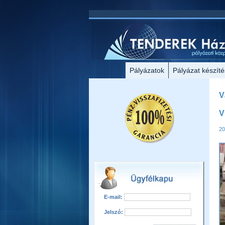
Pályázatok
Pályázat készíté
V
V
20
E-mail:
Jelszó: