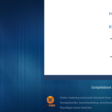
E
K
Szolgáltatások
Online marketing tanácsadó
Standard-Team K
Honlapkészítés
,
keresőmarketing
,
keresőopti
Repülőgép késés kártérítés