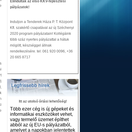
Elindultak az első KKV-fejlesztési
e
pályázatok!
Induljon a Tenderek Háza P. T. Központ
Kft. szakértő csapatával az új Széchenyi
2020 program pályázatain! Kollégáink
több száz nyertes pályázattal a hátuk
mögött, készséggel állnak
rendelkezésére. tel: 061 920 0096, +36
20 665 8717
s
i
t
j
,
k
n
Itt az utolsó óriási lehetőség!
i
Több ezer cég is új gépeket és
e
informatikai eszközöket vehet,
vagy termelő üzemet építhet
abból az új EU-s pályázatból,
amelyet a napokban jelentettek