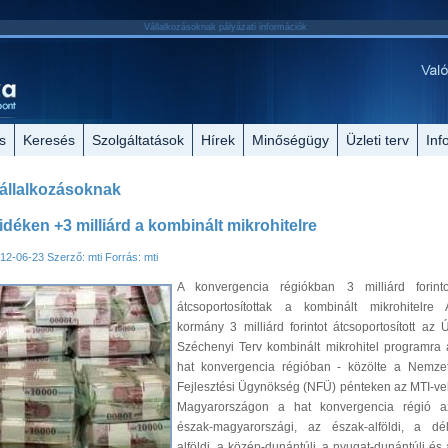
Vállalkozásoknak pályázati információk
s
Keresés
Szolgáltatások
Hírek
Minőségügy
Üzleti terv
Inf
állalkozásoknak
idéken +3 milliárd a kombinált mikrohitelre
12-06-23
Szerző: mti
Forrás: mti
A konvergencia régiókban 3 milliárd forinto
átcsoportosítottak a kombinált mikrohitelre 
kormány 3 milliárd forintot átcsoportosított az Ú
Széchenyi Terv kombinált mikrohitel programra 
hat konvergencia régióban - közölte a Nemzet
Fejlesztési Ügynökség (NFÜ) pénteken az MTI-vel
Magyarországon a hat konvergencia régió a
észak-magyarországi, az észak-alföldi, a dél
alföldi, a közép-dunántúli, a nyugat-dunántúli és 