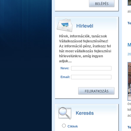
al
To
Hírek, információk, tanácsok
Vállalkozásod fejlesztéséhez!
M
Az információ pénz, íratkozz fel
hát most vállalkozás fejlesztési
20
hírlevelünkre, amíg ingyen
adjuk....
Neve:
Email:
ös
ké
ad
Cikkek
To