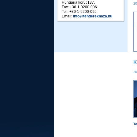
Hungária körút 137.
20
Fax: +36-1-9200-096
Tel.: +36-1-9200-095
Email:
info@tenderekhaza.hu
K
20
To