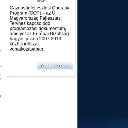
(GOP)
Gazdaságfejlesztési Operatív
Program (GOP) – az Új
Magyarország Fejlesztési
Tervhez kapcsolódó
programozási dokumentum,
amelyet az Európai Bizottság
hagyott jóvá a 2007-2013
közötti időszak
vonatkozásában.
k
j
-
”
,
A
n
:
a