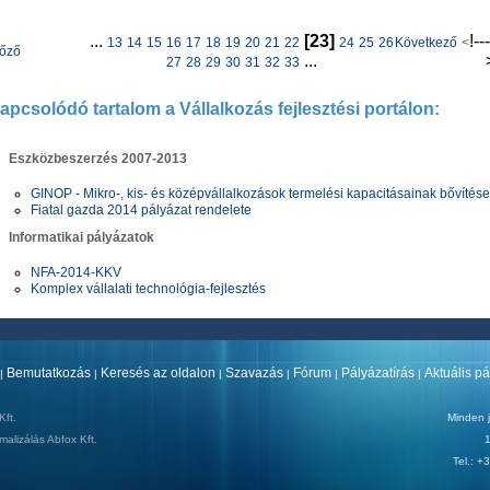
...
[23]
!--
13
14
15
16
17
18
19
20
21
22
24
25
26
Következő
<
lőző
...
27
28
29
30
31
32
33
apcsolódó tartalom a Vállalkozás fejlesztési portálon:
Eszközbeszerzés 2007-2013
GINOP - Mikro-, kis- és középvállalkozások termelési kapacitásainak bővítése
Fiatal gazda 2014 pályázat rendelete
Informatikai pályázatok
NFA-2014-KKV
Komplex vállalati technológia-fejlesztés
Bemutatkozás
Keresés az oldalon
Szavazás
Fórum
Pályázatírás
Aktuális p
|
|
|
|
|
|
ft.
Minden j
malizálás
Abfox Kft.
1
Tel.: 