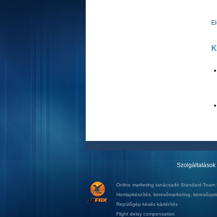
E
K
Szolgáltatások
Online marketing tanácsadó
Standard-Team K
Honlapkészítés
,
keresőmarketing
,
keresőopti
Repülőgép késés kártérítés
Flight delay compensation