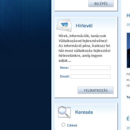
H
20
Hírek, információk, tanácsok
Vállalkozásod fejlesztéséhez!
Az információ pénz, íratkozz fel
hát most vállalkozás fejlesztési
hírlevelünkre, amíg ingyen
adjuk....
Neve:
n
Email:
e
ré
T
É
Cikkek
20