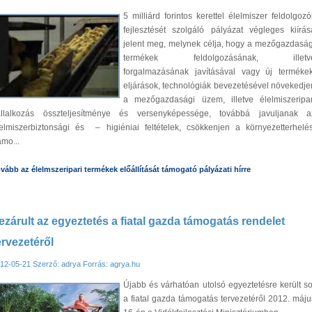
5 milliárd forintos kerettel élelmiszer feldolgozó
fejlesztését szolgáló pályázat végleges kiírás
jelent meg, melynek célja, hogy a mezőgazdaság
termékek feldolgozásának, illetv
forgalmazásának javításával vagy új termékek
eljárások, technológiák bevezetésével növekedje
a mezőgazdasági üzem, illetve élelmiszeripar
állalkozás összteljesítménye és versenyképessége, továbbá javuljanak a
elmiszerbiztonsági és – higiéniai feltételek, csökkenjen a környezetterhelés
mo...
vább az élelmszeripari termékek előállítását támogató pályázati hírre
ezárult az egyeztetés a fiatal gazda támogatás rendelet
ervezetéről
12-05-21
Szerző: adrya
Forrás: agrya.hu
Újabb és várhatóan utolsó egyeztetésre került so
a fiatal gazda támogatás tervezetéről 2012. máju