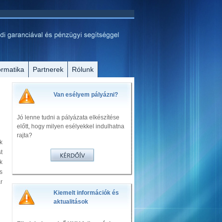
ormatika
Partnerek
Rólunk
Van esélyem pályázni?
Jó lenne tudni a pályázata elkészítése
előtt, hogy milyen esélyekkel indulhatna
rajta?
k
t
k
s
r
Kiemelt információk és
aktualitások