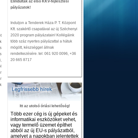
Elindultak az első KKV-fejlesztési
pályázatok!
Induljon a Tenderek Háza P. T. Központ
Kft. szakértő csapatával az új Széchenyi
2020 program pályázatain! Kollégáink
t
több száz nyertes pályázattal a hátuk
k
mögött, készséggel állnak
s
rendelkezésére. tel: 061 920 0096, +36
s
20 665 8717
,
l
r
r
k
Itt az utolsó óriási lehetőség!
Több ezer cég is új gépeket és
informatikai eszközöket vehet,
vagy termelő üzemet építhet
abból az új EU-s pályázatból,
amelyet a napokban jelentettek