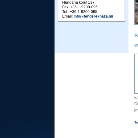
Hungária körút 137.
Fax: +36-1-9200-096
Tel.: +36-1-9200-095
Email:
info@tenderekhaza.hu
B
20
l
C
jav
To