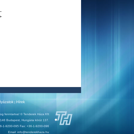
--
>
ályázatok
Hírek
|
og fenntartva! © Tenderek Háza Kft
146 Budapest, Hungária körút 137.
+36-1-9200-095 Fax: +36-1-9200-096
Email: info@tenderekhaza.hu