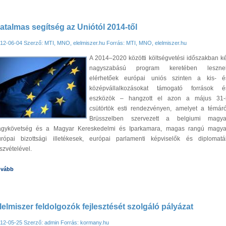
atalmas segítség az Uniótól 2014-től
12-06-04
Szerző: MTI, MNO, elelmiszer.hu
Forrás: MTI, MNO, elelmiszer.hu
A 2014–2020 közötti költségvetési időszakban ké
nagyszabású program keretében leszne
elérhetőek európai uniós szinten a kis- é
középvállalkozásokat támogató források é
eszközök – hangzott el azon a május 31-i
csütörtök esti rendezvényen, amelyet a témáró
Brüsszelben szervezett a belgiumi magya
agykövetség és a Magyar Kereskedelmi és Iparkamara, magas rangú magya
urópai bizottsági illetékesek, európai parlamenti képviselők és diplomatá
szvételével.
ovább
lelmiszer feldolgozók fejlesztését szolgáló pályázat
12-05-25
Szerző: admin
Forrás: kormany.hu