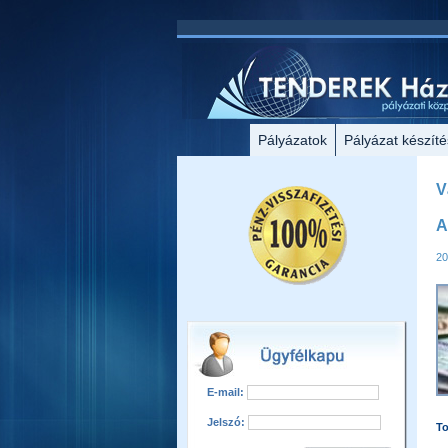
Pályázatok
Pályázat készíté
V
A
20
E-mail:
Jelszó:
T