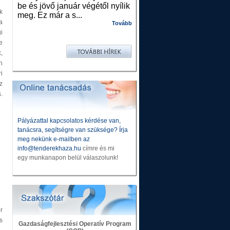
be és jövő január végétől nyílik
k
meg. Ez már a s...
a
Tovább
i
e
,
n
i
z
.
Pályázattal kapcsolatos kérdése van,
tanácsra, segítségre van szüksége? Írja
meg nekünk e-mailben az
info@tenderekhaza.hu
címre és mi
egy munkanapon belül válaszolunk!
r
s
Gazdaságfejlesztési Operatív Program