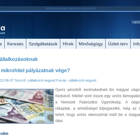
Vállalkozásoknak pályázati információk
s
Keresés
Szolgáltatások
Hírek
Minőségügy
Üzleti terv
Inf
állalkozásoknak
 mikrohitel pályázatnak vége?
12-06-07
Szerző: vállalkozói negyed
Forrás: vállalkozói negyed
Gyors pénzből serénykednek kis magyar cége
Kedvező hitellel vont össze egy uniós támogatás
a Nemzeti Fejlesztési Ügynökség. A cége
rákaptak, a lehetőséget túljegyezték, még az i
lehet, hogy uniós sikerszériát indít be a magya
ötlet.
ovább