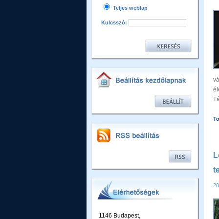
Teljes weblap
Kulcsszó:
v
él
Tá
To
L
t
20
1146 Budapest,