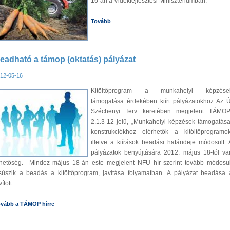
16-án a Vidékfejlesztési Minisztériumban.
Tovább
eadható a támop (oktatás) pályázat
12-05-16
Kitöltőprogram a munkahelyi képzése
támogatása érdekében kiírt pályázatokhoz Az Ú
Széchenyi Terv keretében megjelent TÁMOP
2.1.3-12 jelű, „Munkahelyi képzések támogatása
konstrukciókhoz elérhetők a kitöltőprogramok
illetve a kiírások beadási határideje módosult. 
pályázatok benyújtására 2012. május 18-tól va
ehetőség. Mindez május 18-án este megjelent NFU hír szerint tovább módosul
súszik a beadás a kitöltőprogram, javítása folyamatban. A pályázat beadása 
ított...
vább a TÁMOP hírre