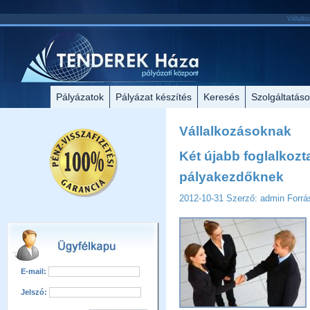
Vállalko
Pályázatok
Pályázat készítés
Keresés
Szolgáltatás
Vállalkozásoknak
Két újabb foglalkozt
pályakezdőknek
2012-10-31
Szerző: admin
Forrá
E-mail:
Jelszó: