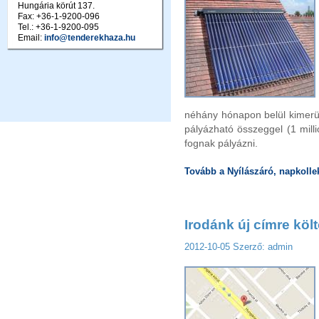
Hungária körút 137.
Fax: +36-1-9200-096
Tel.: +36-1-9200-095
Email:
info@tenderekhaza.hu
néhány hónapon belül kimerül
pályázható összeggel (1 milli
fognak pályázni.
Tovább a Nyílászáró, napkollek
Irodánk új címre költ
2012-10-05
Szerző: admin