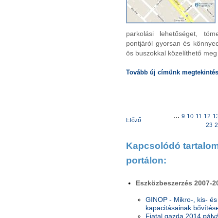
parkolási lehetőséget, tö
pontjáról gyorsan és könnyed
ös buszokkal közelíthető meg 
Tovább új címünk megtekinté
...
9
10
11
12
1
Előző
23
2
Kapcsolódó tartalom 
por
tálon:
Eszközbeszerzés 2007-2
GINOP - Mikro-, kis- és
kapacitásainak bővítés
Fiatal gazda 2014 pály