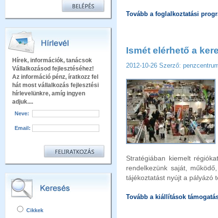
Tovább a foglalkoztatási prog
Ismét elérhető a ker
Hírek, információk, tanácsok
2012-10-26
Szerző: penzcentr
Vállalkozásod fejlesztéséhez!
Az információ pénz, íratkozz fel
hát most vállalkozás fejlesztési
hírlevelünkre, amíg ingyen
adjuk....
Neve:
Email:
Stratégiában kiemelt régióka
rendelkezünk saját, működő,
tájékoztatást nyújt a pályázó 
Tovább a kiállítások támogatás
Cikkek