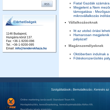
Fiatal Gazdák számára 
Megjelent a Nem mezőg
támogatása - Mezőgazda
mikrovállalkozás indítá
Vállalkozásoknak
Itt az utolsó óriási lehe
1146 Budapest,
Hamarosan megjelenik a
Hungária körút 137.
pályázat!
Fax: +36-1-9200-096
Tel.: +36-1-9200-095
Magánszemélyeknek
Email:
info@tenderekhaza.hu
Októberben indulnak a 
Fűtéskorszerűsítés pál
Szolgáltatások
Bemutatkozás
Keresés az 
|
|
Online marketing tanácsadó
Standard-Team Kft.
Honlapkészítés
,
keresőmarketing
,
keresőoptimalizálás
Abfox Kft.
Repülőgép késés kártérítés