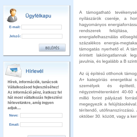
A támogatható tevékenys
nyílászárók cseréje, a ho
hagyományos energiaforrással
E-mail:
rendszerek felújítása,
Jelszó:
energiafelhasználás elősegít
százalékos energia-megtakar
támogatás nyerhető el. A tám
érintett lakóingatlannak le
javulnia, és legalább a B szint
Az új építésű otthonok támog
A+ kategóriás energetikai s
Hírek, információk, tanácsok
személyek és építtető,
Vállalkozásod fejlesztéséhez!
négyzetméterenként 40-60 e
Az információ pénz, íratkozz fel
hát most vállalkozás fejlesztési
millió forint pályázati for
hírlevelünkre, amíg ingyen
megegyezik a felújításokéva
adjuk....
térítendő, utófinanszírozású
Neve:
október 30. között, vagy a ker
Email: