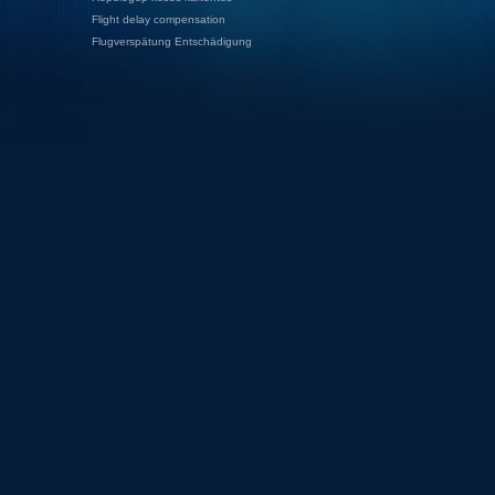
Flight delay compensation
Flugverspätung Entschädigung