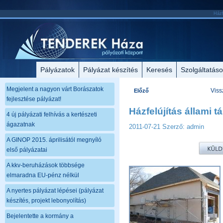
Házfe
Pályázatok
Pályázat készítés
Keresés
Szolgáltatás
Megjelent a nagyon várt Borászatok
Viss
Előző
fejlesztése pályázat!
Házfelújítás állami 
4 új pályázati felhívás a kertészeti
ágazatnak
2011-07-21
Szerző: admin
A GINOP 2015. áprilisától megnyíló
első pályázatai
A kkv-beruházások többsége
elmaradna EU-pénz nélkül
A nyertes pályázat lépései (pályázat
készítés, projekt lebonyolítás)
Bejelentette a kormány a