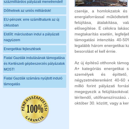
százmilliárdos pályázati menetrendet!
Dőlhetnek az uniós milliárdok!
cseréje, a homlokzatok és
energiaforrással működtetett
EU-pénzek: erre számíthatunk az új
felújítása, átalakítása, v
ciklusban
elősegítése. E célokra lakás
megtakarítás esetén, legfeljeb
Eldőlt: márciusban indul a pályázati
támogatási intenzitás 40-50%
nagyüzem
legalább három energetikai kat
Energetikai fejlesztések
besorolást el kell érnie.
Fiatal Gazdák indulásának támogatása
Az új építésű otthonok támog
és Kertészeti gépbeszerzés pályázatok
A+ kategóriás energetikai s
MOST!
személyek és építtető,
Fiatal Gazdák számára nyújtott induló
négyzetméterenként 40-60 e
támogatás
millió forint pályázati for
megegyezik a felújításokéva
térítendő, utófinanszírozású
október 30. között, vagy a ker