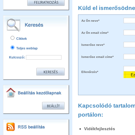
Küld el ismerősödne
Az Ön neve*
Az Ön email címe*
Cikkek
Ismerőse neve*
Teljes weblap
Ismerőse email címe*
Kulcsszó:
Ellenőrzés*
Kapcsolódó tartalom 
portálon:
Vidékfejlesztés