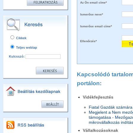
Az Ön email címe*
Ismerőse neve*
Ismerőse email címe*
Cikkek
Ellenőrzés*
Teljes weblap
Kulcsszó:
Kapcsolódó tartalom 
portálon:
Vidékfejlesztés
Fiatal Gazdák számára 
Megjelent a Nem mezőg
támogatása - Mezőgazda
mikrovállalkozás indítá
Vállalkozásoknak