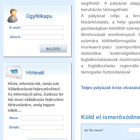
segíthető. A pályázat alap
beruházás támogatható.
A pályázat célja: a terü
felzárkóztatás, a helyi gaz
E-mail:
gazdaságban betöltött szerepü
létrehozását eredményező b
Jelszó:
számára többlettámogatás 
munkaerő-piaci szempontból 
statisztikai kistérsége
foglalkoztatásának ösztönzés
a foglalkoztatás regionáli
támogatás biztosításával.
Hírek, információk, tanácsok
Teljes pályázati kírás olvasás
Vállalkozásod fejlesztéséhez!
Az információ pénz, íratkozz fel
hát most vállalkozás fejlesztési
hírlevelünkre, amíg ingyen
adjuk....
Küld el ismerősödne
Neve:
Email:
Az Ön neve*