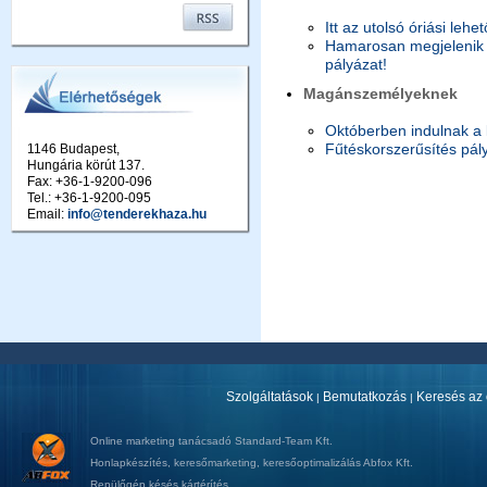
Itt az utolsó óriási lehe
Hamarosan megjelenik a
pályázat!
Magánszemélyeknek
Októberben indulnak a 
Fűtéskorszerűsítés pál
1146 Budapest,
Hungária körút 137.
Fax: +36-1-9200-096
Tel.: +36-1-9200-095
Email:
info@tenderekhaza.hu
Szolgáltatások
Bemutatkozás
Keresés az 
|
|
Online marketing tanácsadó
Standard-Team Kft.
Honlapkészítés
,
keresőmarketing
,
keresőoptimalizálás
Abfox Kft.
Repülőgép késés kártérítés