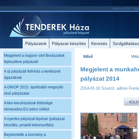
pályázat 2014, Megje
Pályázatok
Pályázat készítés
Keresés
Szolgáltatás
Megjelent a nagyon várt Borászatok
Viss
Előző
fejlesztése pályázat!
Megjelent a munkahel
4 új pályázati felhívás a kertészeti
ágazatnak
pályázat 2014
A GINOP 2015. áprilisától megnyíló
2014-01-10
Szerző: admin
Forrá
első pályázatai
A kkv-beruházások többsége
elmaradna EU-pénz nélkül
A nyertes pályázat lépései (pályázat
készítés, projekt lebonyolítás)
Bejelentette a kormány a