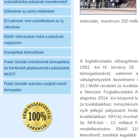
százmilliárdos pályázati menetrendet!
Dőlhetnek az uniós milliárdok!
intenzitás, maximum 250 milli
EU-pénzek: erre számíthatunk az új
ciklusban
Eldőlt: márciusban indul a pályázati
nagyüzem
Energetikai fejlesztések
A foglalkoztatás elősegítésé
Fiatal Gazdák indulásának támogatása
1991. évi IV. törvény 18. 
és Kertészeti gépbeszerzés pályázatok
támogatásokról, valamint a
MOST!
válsághelyzetek kezelésére n
Fiatal Gazdák számára nyújtott induló
16.) MüM rendelet (a továbbia
támogatás
a Nemzeti Foglalkoztatási A
alaprész 2014. évi központi 
(a továbbiakban: minisztérium
nyílt jellegű pályázatot hir
továbbiakban: KKV-k) munkah
Az NFA-ból - 13 milliárd F
rendelkezésére. Ebből 1
létesíthető, továbbá legalá