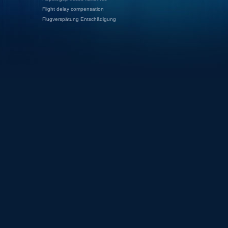
Flight delay compensation
Flugverspätung Entschädigung