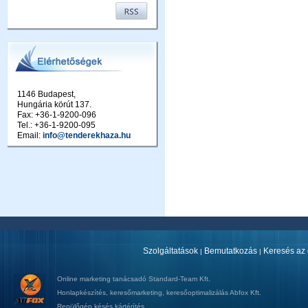
1146 Budapest,
Hungária körút 137.
Fax: +36-1-9200-096
Tel.: +36-1-9200-095
Email:
info@tenderekhaza.hu
Szolgáltatások
Bemutatkozás
Keresés az 
|
|
Online marketing tanácsadó
Standard-Team Kft.
Honlapkészítés
,
keresőmarketing
,
keresőoptimalizálás
Abfox Kft.
Repülőgép késés kártérítés