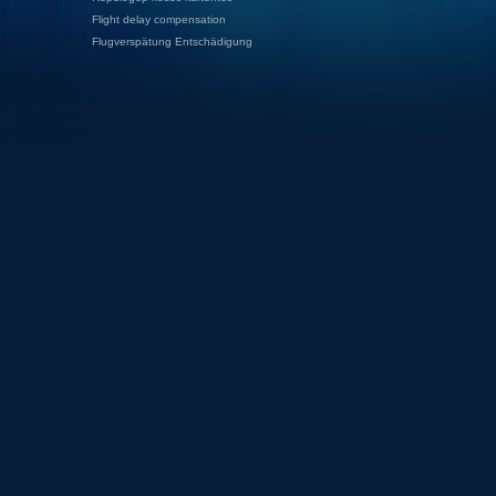
Flight delay compensation
Flugverspätung Entschädigung