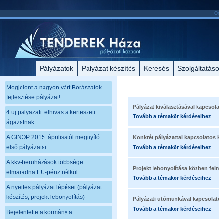
On
Pályázatok
Pályázat készítés
Keresés
Szolgáltatás
Megjelent a nagyon várt Borászatok
fejlesztése pályázat!
Pályázat kiválasztásával kapcsol
4 új pályázati felhívás a kertészeti
Tovább a témakör kérdéseihez
ágazatnak
A GINOP 2015. áprilisától megnyíló
Konkrét pályázattal kapcsolatos 
első pályázatai
Tovább a témakör kérdéseihez
A kkv-beruházások többsége
Projekt lebonyolítása közben fel
elmaradna EU-pénz nélkül
Tovább a témakör kérdéseihez
A nyertes pályázat lépései (pályázat
készítés, projekt lebonyolítás)
Pályázati utómunkával kapcsolat
Tovább a témakör kérdéseihez
Bejelentette a kormány a