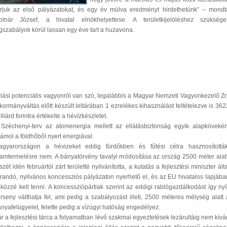
írjuk az első pályázatokat, és egy év múlva eredményt hirdethetünk” – mondt
olnár József, a hivatal elnökhelyettese. A területkijelöléshez szüksége
gszabályok körül lassan egy éve tart a huzavona.
iási potenciális vagyonról van szó, legalábbis a Magyar Nemzeti Vagyonkezelő Zrt
kormányváltás előtt készült leltárában 1 ezrelékes kihasználást feltételezve is 362
lliárd forintra értékelte a hévízkészletet.
Széchenyi-terv az atomenergia mellett az ellátásbiztonság egyik alapkövekén
ámol a földhőből nyert energiával.
agyarországon a hévizeket eddig fürdőkben és fűtési célra hasznosították
amtermelésre nem. A bányatörvény tavalyi módosítása az ország 2500 méter alatt
szét idén februártól zárt területté nyilvánította, a kutatás a fejlesztési miniszter álta
írandó, nyilvános koncessziós pályázaton nyerhető el, és az EU hivatalos lapjába
 közzé kell tenni. A koncessziópártiak szerint az eddigi rablógazdálkodást így nyíl
rseny válthatja fel, ami pedig a szabályozást illeti, 2500 méteres mélység alatt 
nyafelügyelet, felette pedig a vízügyi hatóság engedélyez.
r a fejlesztési tárca a folyamatban lévő szakmai egyeztetések lezárultáig nem kívá