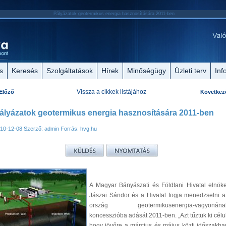
Pályázatok geotermikus energia hasznosítására 2011-ben
s
Keresés
Szolgáltatások
Hírek
Minőségügy
Üzleti terv
Inf
Vissza a cikkek listájához
Előző
Következ
ályázatok geotermikus energia hasznosítására 2011-ben
10-12-08
Szerző: admin
Forrás: hvg.hu
A Magyar Bányászati és Földtani Hivatal elnöke
Jászai Sándor és a Hivatal fogja menedzselni a
ország geotermikusenergia-vagyonána
koncesszióba adását 2011-ben. „Azt tűztük ki célul
hogy jövőre a március és május közti időszakba