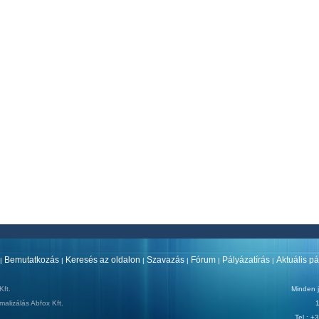
Bemutatkozás
Keresés az oldalon
Szavazás
Fórum
Pályázatírás
Aktuális p
|
|
|
|
|
|
ft.
Minden j
malizálás
Abfox Kft.
1
Tel.: 