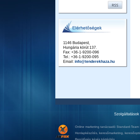
1146 Budapest,
Hungária körút 137.
Fax: +36-1-9200-096
Tel.: +36-1-9200-095
Email:
info@tenderekhaza.hu
Szolgáltatások
Online marketing tanácsadó
Standard-Team K
Honlapkészítés
,
keresőmarketing
,
keresőopti
Repülőgép késés kártérítés