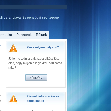
ormatika
Partnerek
Rólunk
ő
Van esélyem pályázni?
Jó lenne tudni a pályázata elkészítése
előtt, hogy milyen esélyekkel indulhatna
rajta?
,
z
Kiemelt információk és
k
aktualitások
,
n