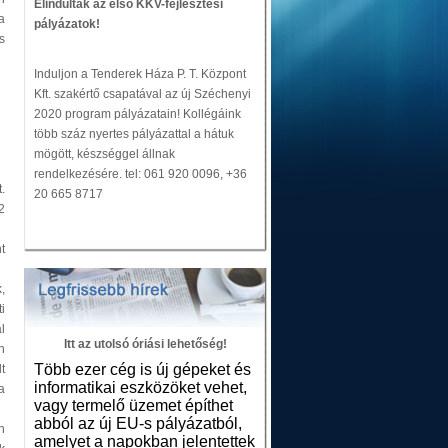
Elindultak az első KKV-fejlesztési
a
pályázatok!
s
Induljon a Tenderek Háza P. T. Központ
Kft. szakértő csapatával az új Széchenyi
2020 program pályázatain! Kollégáink
több száz nyertes pályázattal a hátuk
mögött, készséggel állnak
rendelkezésére. tel: 061 920 0096, +36
.
20 665 8717
2
t
,
i
l
Itt az utolsó óriási lehetőség!
n
Több ezer cég is új gépeket és
t
informatikai eszközöket vehet,
a
vagy termelő üzemet építhet
abból az új EU-s pályázatból,
n
amelyet a napokban jelentettek