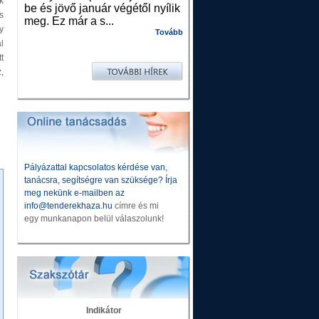
k
be és jövő január végétől nyílik
s
meg. Ez már a s...
y
Tovább
l
t
,
Pályázattal kapcsolatos kérdése van,
tanácsra, segítségre van szüksége? Írja
meg nekünk e-mailben az
info@tenderekhaza.hu
címre és mi
egy munkanapon belül válaszolunk!
Indikátor