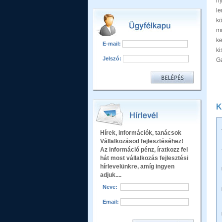
ny
le
kö
mi
ke
E-mail:
k
Jelszó:
G
K
Hírek, információk, tanácsok
Vállalkozásod fejlesztéséhez!
Az információ pénz, íratkozz fel
hát most vállalkozás fejlesztési
hírlevelünkre, amíg ingyen
adjuk....
Neve:
Email: