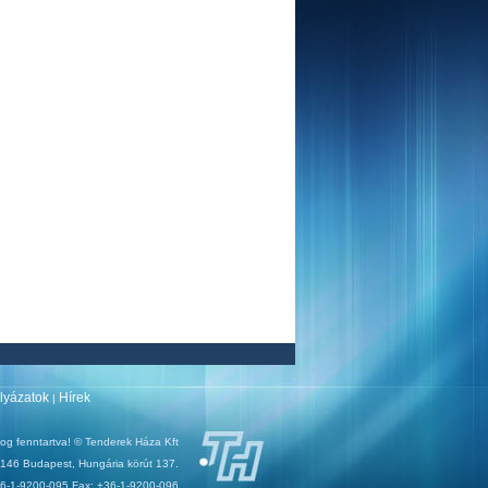
ályázatok
Hírek
|
og fenntartva! © Tenderek Háza Kft
146 Budapest, Hungária körút 137.
+36-1-9200-095 Fax: +36-1-9200-096