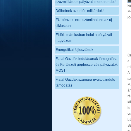
százmilliárdos pályázati menetrendet!
ki
Dőlhetnek az uniós milliárdok!
M
jo
EU-pénzek: erre számíthatunk az új
ciklusban
Eldőlt: márciusban indul a pályázati
nagyüzem
Energetikai fejlesztések
Ór
Fiatal Gazdák indulásának támogatása
a 
és Kertészeti gépbeszerzés pályázatok
mi
MOST!
A 
sz
Fiatal Gazdák számára nyújtott induló
M
támogatás
ár
ré
ki
is
ve
bá
Bá