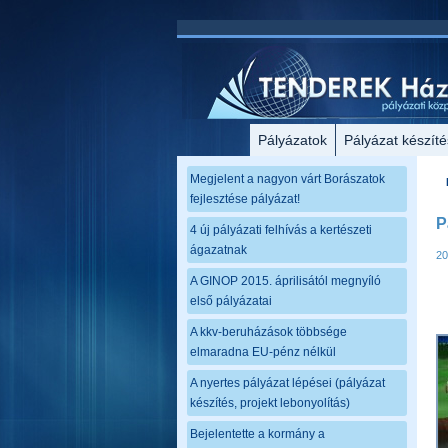
Pályázatok
Pályázat készíté
Megjelent a nagyon várt Borászatok
fejlesztése pályázat!
P
4 új pályázati felhívás a kertészeti
ágazatnak
20
A GINOP 2015. áprilisától megnyíló
első pályázatai
A kkv-beruházások többsége
elmaradna EU-pénz nélkül
A nyertes pályázat lépései (pályázat
készítés, projekt lebonyolítás)
Bejelentette a kormány a