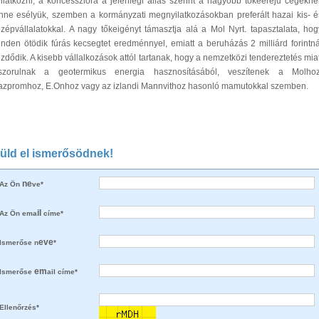
ilatkozni, a koncesszióra a jelenlegi állás szerint a nagyobb tőkeerejű cégekne
nne esélyük, szemben a kormányzati megnyilatkozásokban preferált hazai kis- é
zépvállalatokkal. A nagy tőkeigényt támasztja alá a Mol Nyrt. tapasztalata, hog
nden ötödik fúrás kecsegtet eredménnyel, emiatt a beruházás 2 milliárd forintná
zdődik. A kisebb vállalkozások attól tartanak, hogy a nemzetközi tendereztetés miat
iszorulnak a geotermikus energia hasznosításából, veszítenek a Molhoz
azpromhoz, E.Onhoz vagy az izlandi Mannvithoz hasonló mamutokkal szemben.
üld el ismerősödnek!
ne
Az Ön
ve*
il
Az Ön ema
címe*
eve
Ismerőse n
*
em
Ismerőse
ail címe*
Ellenőrzés*