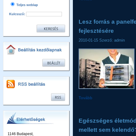
Teljes weblap
Kulcsszó:
Lesz forrás a panelfe
fejlesztésére
2010-01-15
Szerző: admin
Tovább
Egészséges életmó
mellett sem kelendő
1146 Budapest,