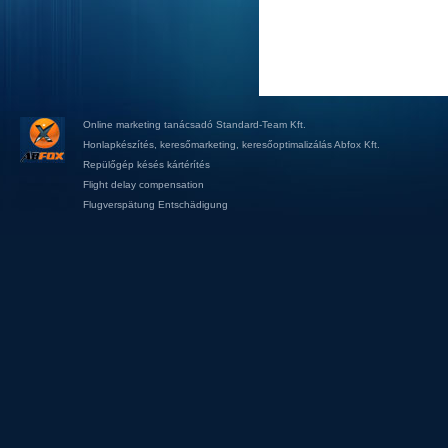
Online marketing tanácsadó
Standard-Team Kft.
Honlapkészítés
,
keresőmarketing
,
keresőoptimalizálás
Abfox Kft.
Repülőgép késés kártérítés
Flight delay compensation
Flugverspätung Entschädigung