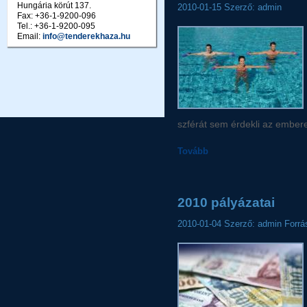
Hungária körút 137.
2010-01-15
Szerző: admin
Fax: +36-1-9200-096
Tel.: +36-1-9200-095
Email:
info@tenderekhaza.hu
szférát sem érdekli az embe
Tovább
2010 pályázatai
2010-01-04
Szerző: admin
Forrá