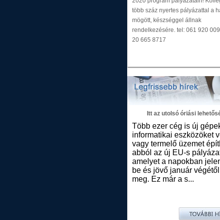
2020 program pályázatain! Kollé
több száz nyertes pályázattal a h
mögött, készséggel állnak
rendelkezésére. tel: 061 920 00
20 665 8717
Itt az utolsó óriási lehetős
Több ezer cég is új gépe
informatikai eszközöket v
vagy termelő üzemet épít
abból az új EU-s pályáza
amelyet a napokban jelen
be és jövő január végétől 
meg. Ez már a s...