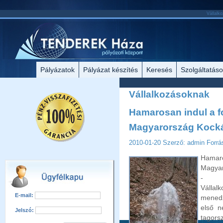
Vállalko
Pályázatok
Pályázat készítés
Keresés
Szolgáltatás
Vállalkozásoknak
Hamarosan indul a f
Magyarország Kocká
2010-01-20
Szerző: admin
Forrá
Hamar
Magyar
- j
Válla
E-mail:
menedz
első n
Jelszó:
tagor