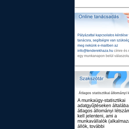
Pályázattal kapcsolatos kérdése 
tanácsra, segítségre van szükség
meg nekünk e-mailben az
info@tenderekhaza.hu
címre és 
egy munkanapon belül válaszolu
Átlagos statisztikai állományi
A munkaügy-statisztikai
adatgyűjtéseken általába
átlagos állományi létszá
kell jelenteni, ami a
munkavállalók (alkalma
állók, további