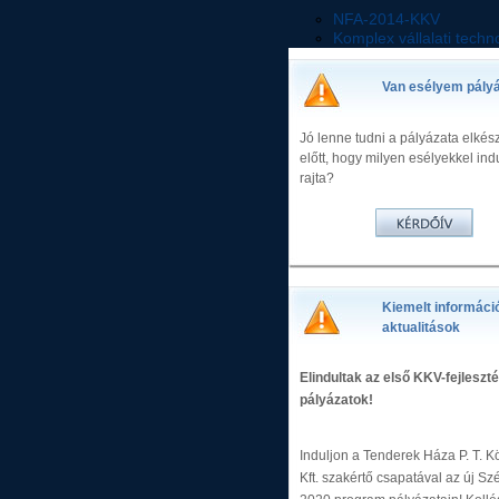
NFA-2014-KKV
Komplex vállalati techno
Van esélyem pály
Jó lenne tudni a pályázata elkés
előtt, hogy milyen esélyekkel in
rajta?
Kiemelt informáci
aktualitások
Elindultak az első KKV-fejleszté
pályázatok!
Induljon a Tenderek Háza P. T. K
Kft. szakértő csapatával az új S