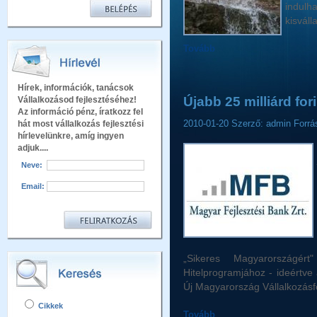
indulh
kisváll
Tovább
Hírek, információk, tanácsok
Újabb 25 milliárd fo
Vállalkozásod fejlesztéséhez!
Az információ pénz, íratkozz fel
2010-01-20
Szerző: admin
Forrá
hát most vállalkozás fejlesztési
hírlevelünkre, amíg ingyen
adjuk....
Neve:
Email:
„Sikeres Magyarországért" 
Hitelprogramjához - ideértve a
Új Magyarország Vállalkozásfe
Cikkek
Tovább