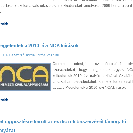
raértékelik azokat a válságkezelési intézkedéseket, amelyeket 2009-ben a globáli
.
ovább
egjelentek a 2010. évi NCA kiírások
10-02-03
Szerző: admin
Forrás: esza.hu
Örömmel értesítjük az érdeklődő civi
szervezeteket, hogy megjelentek egyes NC
kollégiumok 2010. évi pályázati kiírásai. Az alább
táblázatban összefoglaljuk kiírások legfontosab
adatait: Megjelentek a 2010. évi NCA kiírások
ovább
elfüggesztésre került az eszközök beszerzését támogató
ályázat