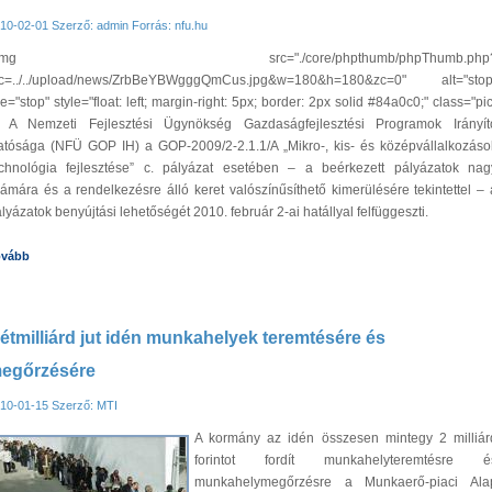
10-02-01
Szerző: admin
Forrás: nfu.hu
img src=".
/co
re/phpthumb/phpThumb.php
rc=../../upload/news/ZrbBeYBWgggQmCus.jpg&w=180&h=180&zc=0" alt="stop
tle="stop" style="float: left; margin-right: 5px; border: 2px solid #84a0c0;" class="pic
> A Nemzeti Fejlesztési Ügynökség Gazdaságfejlesztési Programok Irányít
tósága (NFÜ GOP IH) a GOP-2009/2-2.1.1/A „Mikro-, kis- és középvállalkozáso
echnológia fejlesztése” c. pályázat esetében – a beérkezett pályázatok nag
ámára és a rendelkezésre álló keret valószínűsíthető kimerülésére tekintettel – 
lyázatok benyújtási lehetőségét 2010. február 2-ai hatállyal felfüggeszti.
ovább
étmilliárd jut idén munkahelyek teremtésére és
egőrzésére
10-01-15
Szerző: MTI
A kormány az idén összesen mintegy 2 milliár
forintot fordít munkahelyteremtésre é
munkahelymegőrzésre a Munkaerő-piaci Ala