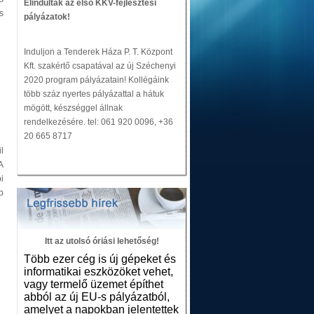
Elindultak az első KKV-fejlesztési
s
pályázatok!
Induljon a Tenderek Háza P. T. Központ
Kft. szakértő csapatával az új Széchenyi
2020 program pályázatain! Kollégáink
több száz nyertes pályázattal a hátuk
mögött, készséggel állnak
rendelkezésére. tel: 061 920 0096, +36
20 665 8717
l
A
i
b
Itt az utolsó óriási lehetőség!
Több ezer cég is új gépeket és
informatikai eszközöket vehet,
vagy termelő üzemet építhet
abból az új EU-s pályázatból,
amelyet a napokban jelentettek