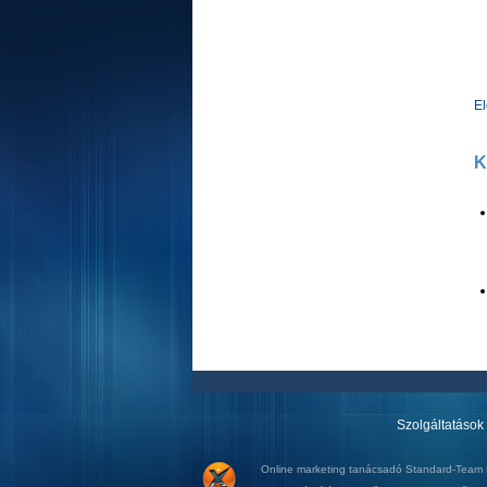
E
K
Szolgáltatások
Online marketing tanácsadó
Standard-Team K