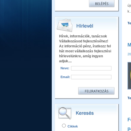
új
k..
T
Hírek, információk, tanácsok
Vállalkozásod fejlesztéséhez!
M
Az információ pénz, íratkozz fel
hát most vállalkozás fejlesztési
20
hírlevelünkre, amíg ingyen
adjuk....
Neve:
Email:
T
F
Cikkek
p