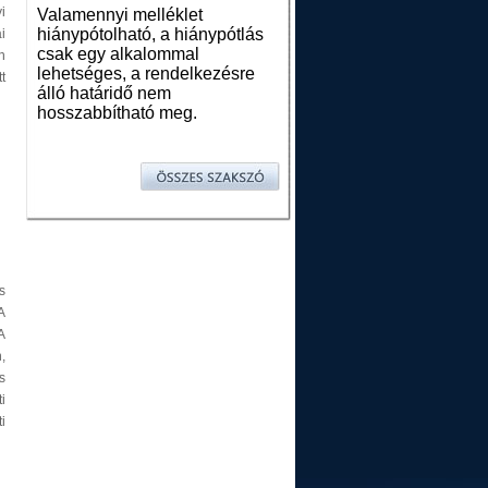
i
Valamennyi melléklet
hiánypótolható, a hiánypótlás
i
csak egy alkalommal
n
lehetséges, a rendelkezésre
t
álló határidő nem
hosszabbítható meg.
s
A
A
,
s
i
i