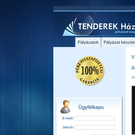
Pályázatok
Pályázat készíté
V
A
20
E-mail:
Jelszó: