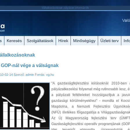
Vállalkozásoknak pályázati információk
s
Keresés
Szolgáltatások
Hírek
Minőségügy
Üzleti terv
Inf
állalkozásoknak
 GOP-nál vége a válságnak
10-02-14
Szerző: admin
Forrás: vg.hu
"A gazdaságfejlesztési kiírásoknál 2010-ben 
pályázatkezelési folyamat még rutinosabb lesz, é
a pályázati feltételeket hozzáigazítjuk a javul
gazdasági körülményekhez" - mondta el Kocsi
Magdolna, a Nemzeti Fejlesztési Ügynöksé
(NFÜ) illetékes főigazgatója a Világgazdaságnak
Az Új Magyarország fejlesztési terv (ÚMFT
Gazdaságfejlesztési operatív programjának (GOP
idei terveiről elmondta, újragondolják é