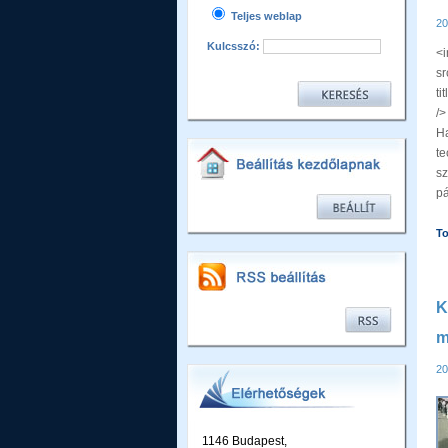
Teljes weblap
20
Kulcsszó:
<
s
ti
/
Ha
t
sz
pá
T
K
m
20
1146 Budapest,