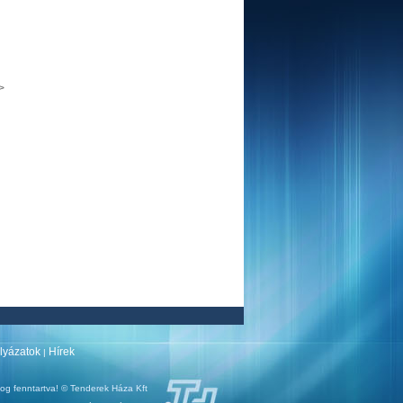
->
ályázatok
Hírek
|
og fenntartva! © Tenderek Háza Kft