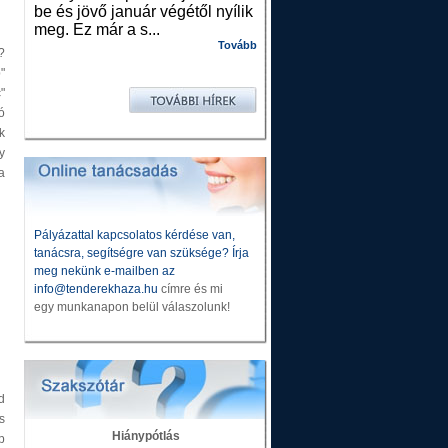
be és jövő január végétől nyílik
meg. Ez már a s...
Tovább
?
"
"
ó
k
y
a
Pályázattal kapcsolatos kérdése van,
tanácsra, segítségre van szüksége? Írja
meg nekünk e-mailben az
info@tenderekhaza.hu
címre és mi
egy munkanapon belül válaszolunk!
d
s
Hiánypótlás
p