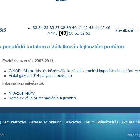
...
33
34
35
36
37
38
39
40
41
42
43
44
45
46
lőző
Következő
---
[49]
47
48
50
51
52
53
apcsolódó tartalom a Vállalkozás fejlesztési portálon:
Eszközbeszerzés 2007-2013
GINOP - Mikro-, kis- és középvállalkozások termelési kapacitásainak bővítése
Fiatal gazda 2014 pályázat rendelete
Informatikai pályázatok
NFA-2014-KKV
Komplex vállalati technológia-fejlesztés
Bemutatkozás
Keresés az oldalon
Szavazás
Fórum
Pályázatírás
Aktuális p
|
|
|
|
|
|
ft.
Minden j