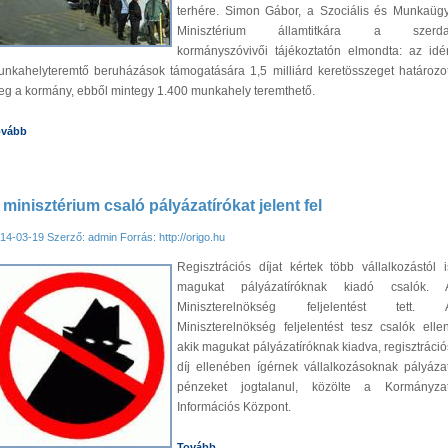
terhére. Simon Gábor, a Szociális és Munkaügy
Minisztérium államtitkára a szerda
kormányszóvivői tájékoztatón elmondta: az idé
nkahelyteremtő beruházások támogatására 1,5 milliárd keretösszeget határozot
g a kormány, ebből mintegy 1.400 munkahely teremthető.
ovább
 minisztérium csaló pályázatírókat jelent fel
14-03-19
Szerző: admin
Forrás: http://origo.hu
Regisztrációs díjat kértek több vállalkozástól i
magukat pályázatíróknak kiadó csalók. 
Miniszterelnökség feljelentést tett. 
Miniszterelnökség feljelentést tesz csalók ellen
akik magukat pályázatíróknak kiadva, regisztráció
díj ellenében ígérnek vállalkozásoknak pályázat
pénzeket jogtalanul, közölte a Kormányzat
Információs Központ.
Tovább