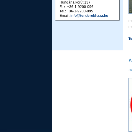
Hungária körút 137.
Fax: +36-1-9200-096
Tel.: +36-1-9200-095
Email:
info@tenderekhaza.hu
mu
me
T
A
20