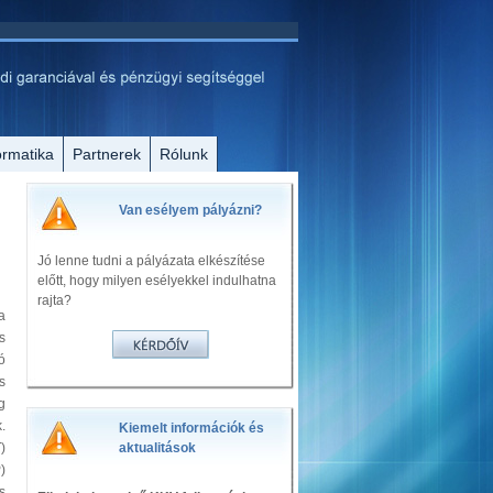
ormatika
Partnerek
Rólunk
Van esélyem pályázni?
Jó lenne tudni a pályázata elkészítése
előtt, hogy milyen esélyekkel indulhatna
rajta?
a
s
ó
s
g
.
Kiemelt információk és
)
aktualitások
)
s