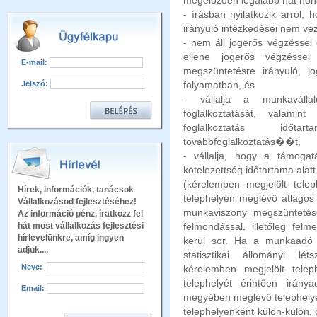
megelőzően legalább hat hóna
- írásban nyilatkozik arról, 
irányuló intézkedései nem ve
- nem áll jogerős végzéssel 
ellene jogerős végzéssel
E-mail:
megszüntetésre irányuló, j
Jelszó:
folyamatban, és
- vállalja a munkaválla
foglalkoztatását, valami
foglalkoztatás időtarta
továbbfoglalk
oztatás�
�t,
- vállalja, hogy a támogatá
kötelezettség időtartama ala
(kérelemben megjelölt tele
Hírek, információk, tanácsok
telephelyén meglévő átlagos 
Vállalkozásod fejlesztéséhez!
munkaviszony megszün
tetés
Az információ pénz, íratkozz fel
hát most vállalkozás fejlesztési
felmondással, illetőleg fe
hírlevelünkre, amíg ingyen
kerül
sor. Ha a munkaadó 
adjuk....
statisztikai állományi l
Neve:
kérelemben megjelölt telep
telephelyét érintően irán
Email:
megyében meglévő telephelyek
telephelyenként külön-külön,