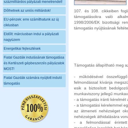
százmilliárdos pályázati menetrendet!
Dőlhetnek az uniós milliárdok!
107. és 108. cikkeiben fog
támogatásokra való alka
EU-pénzek: erre számíthatunk az új
1998/2006/EK bizottsági re
ciklusban
támogatás nyújtásának feltétel
Eldőlt: márciusban indul a pályázati
nagyüzem
Energetikai fejlesztések
Fiatal Gazdák indulásának támogatása
és Kertészeti gépbeszerzés pályázatok
Támogatás állapítható meg a
MOST!
- működésével összefüggő
Fiatal Gazdák számára nyújtott induló
felmondással kívánja megszün
támogatás
esik a biztosított bedolgoz
munkaviszony jellegű munkavé
- a támogatás iránti kérelmét 
- a támogatási kérelemmel együ
az átmeneti nehézséget oko
nehézségek áthidalására vona
- a felmondással érintet