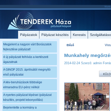
Munkah
Pályázatok
Pályázat készítés
Keresés
Szolgáltatás
Megjelent a nagyon várt Borászatok
Viss
Előző
fejlesztése pályázat!
Munkahely megőrzés
4 új pályázati felhívás a kertészeti
ágazatnak
2014-02-24
Szerző: admin
Forrá
A GINOP 2015. áprilisától megnyíló
első pályázatai
A kkv-beruházások többsége
elmaradna EU-pénz nélkül
A nyertes pályázat lépései (pályázat
készítés, projekt lebonyolítás)
Bejelentette a kormány a