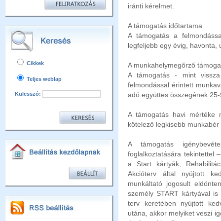
iránti kérelmet.
A támogatás időtartama
A támogatás a felmondással 
legfeljebb egy évig, havonta, 
Cikkek
A munkahelymegőrző támoga
A támogatás - mint vissz
Teljes weblap
felmondással érintett munkav
Kulcsszó:
adó együttes összegének 25-9
A támogatás havi mértéke 
kötelező legkisebb munkabér
A támogatás igénybevéte
foglalkoztatására tekintettel
a Start kártyák, Rehabilit
Akcióterv által nyújtott 
munkáltató jogosult eldönte
személy START kártyával is 
terv keretében nyújtott ke
utána, akkor melyiket veszi 