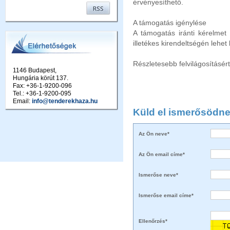
érvényesíthető.
A támogatás igénylése
A támogatás iránti kérelmet
illetékes kirendeltségén lehet 
Részletesebb felvilágosításér
1146 Budapest,
Hungária körút 137.
Fax: +36-1-9200-096
Tel.: +36-1-9200-095
Email:
info@tenderekhaza.hu
Küld el ismerősödne
Az Ön neve*
Az Ön email címe*
Ismerőse neve*
Ismerőse email címe*
Ellenőrzés*