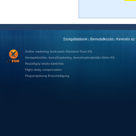
Szolgáltatások
Bemutatkozás
Keresés az 
|
|
Online marketing tanácsadó
Standard-Team Kft.
Honlapkészítés
,
keresőmarketing
,
keresőoptimalizálás
Abfox Kft.
Repülőgép késés kártérítés
Flight delay compensation
Flugverspätung Entschädigung