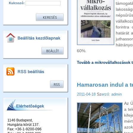
támogat
Kulcsszó:
lakoss
népsűrű
vállalko
forintra
határát 
juthass
hátrányo
60%.
Tovább a mikrovállalkozások 
Hamarosan indul a te
Sz
2011-04-18
erző: admin
Az Ú
a te
kife
1146 Budapest,
mér
Hungária körút 137.
azok
Fax: +36-1-9200-096