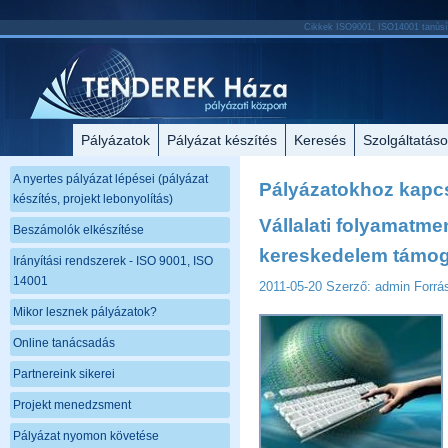
Cikkek ISO9001, ISO14001 tanúsít
Pályázatok
Pályázat készítés
Keresés
Szolgáltatás
A nyertes pályázat lépései (pályázat
Pályázatokhoz kapcs
készítés, projekt lebonyolítás)
Vállalati folyamatm
Beszámolók elkészítése
kereskedelem támoga
Irányítási rendszerek - ISO 9001, ISO
14001
2011-05-20
Szerző: admin
Forrá
Mikor lesznek pályázatok?
Online tanácsadás
Partnereink sikerei
Projekt menedzsment
Pályázat nyomon követése