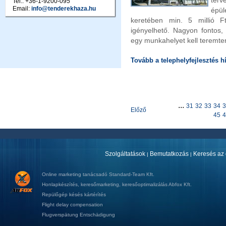
terv
Tel.: +36-1-9200-095
Email:
info@tenderekhaza.hu
épü
keret
ében min
. 5 millió 
igényelhető. Nagyon fontos,
egy munkahelyet kell teremten
Tovább a telephelyfejlesztés hí
...
31
32
33
34
3
Előző
45
4
Szolgáltatások
Bemutatkozás
Keresés az 
|
|
Online marketing tanácsadó
Standard-Team Kft.
Honlapkészítés
,
keresőmarketing
,
keresőoptimalizálás
Abfox Kft.
Repülőgép késés kártérítés
Flight delay compensation
Flugverspätung Entschädigung