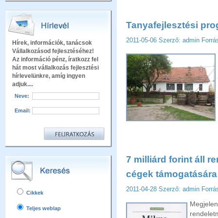
Tanyafejlesztési pro
2011-05-06
Szerző: admin
Forrá
Hírek, információk, tanácsok
Vállalkozásod fejlesztéséhez!
Az információ pénz, íratkozz fel
hát most vállalkozás fejlesztési
hírlevelünkre, amíg ingyen
adjuk....
Neve:
Email:
7 milliárd forint áll
cégek támogatására
2011-04-28
Szerző: admin
Forrá
Cikkek
Megjele
Teljes weblap
rendel