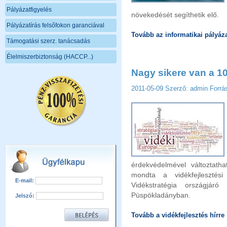
Pályázatfigyelés
növekedését segíthetik elő.
Pályázatírás felsőfokon garanciával
Tovább az informatikai pályáza
Támogatási szerz. tanácsadás
Élelmiszerbiztonság (HACCP...)
Nagy sikere van a 10
2011-05-09
Szerző: admin
Forrá
érdekvédelmével változtath
mondta a vidékfejleszté
E-mail:
Vidékstratégia országjáró
Püspökladányban.
Jelszó:
Tovább a vidékfejlesztés hírre