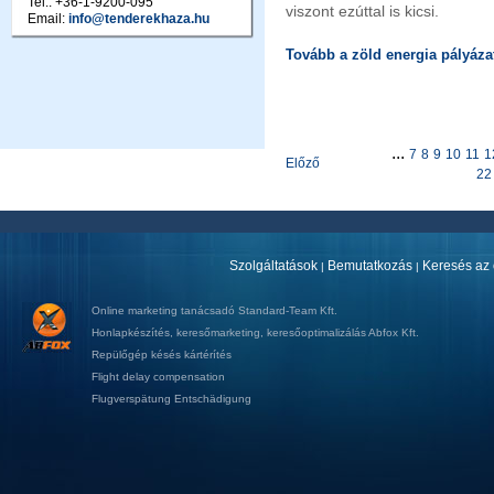
Tel.: +36-1-9200-095
viszont ezúttal is kicsi.
Email:
info@tenderekhaza.hu
Tovább a zöld energia pályázat
...
7
8
9
10
11
1
Előző
22
Szolgáltatások
Bemutatkozás
Keresés az 
|
|
Online marketing tanácsadó
Standard-Team Kft.
Honlapkészítés
,
keresőmarketing
,
keresőoptimalizálás
Abfox Kft.
Repülőgép késés kártérítés
Flight delay compensation
Flugverspätung Entschädigung