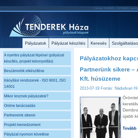
Cikkek ISO9001, ISO14001 tanúsít
Pályázatok
Pályázat készítés
Keresés
Szolgáltatás
A nyertes pályázat lépései (pályázat
Pályázatokhoz kapcs
készítés, projekt lebonyolítás)
Partnerünk sikere – 
Beszámolók elkészítése
Kft. húsüzeme
Irányítási rendszerek - ISO 9001, ISO
14001
2013-07-19
Forrás: Nádudvari Hír
Mikor lesznek pályázatok?
Örömt
kereté
Online tanácsadás
Dembro
Partnereink sikerei
újabb k
Projekt menedzsment
Tovább
Pályázat nyomon követése