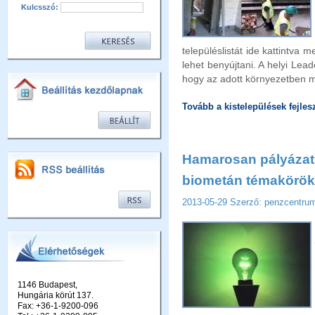
Kulcsszó:
településlistát ide kattintva m
lehet benyújtani. A helyi Lea
hogy az adott környezetben me
Tovább a kistelepülések fejlesz
Hamarosan pályázat 
biometán témakörö
2013-05-29
Szerző: penzcentr
1146 Budapest,
Hungária körút 137.
Fax: +36-1-9200-096