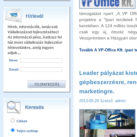
támogatást nyert „A VP Offic
projektre a "Ipari területek
keretében. A 124 milliós öss
Hírek, információk, tanácsok
csak egy új, ötszáz négy
Vállalkozásod fejlesztéséhez!
Az információ pénz, íratkozz fel
Veszprémben a Házgyári úton,
hát most vállalkozás fejlesztési
hírlevelünkre, amíg ingyen
Tovább A VP-Office Kft. ipari t
adjuk....
Neve:
Email:
Leader pályázat kist
gépbeszerzésre, ren
marketingre.
2013-05-29
Szerző: admin
Cikkek
Teljes weblap