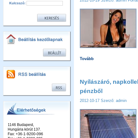
2012-10-19
Szerző: admin
Forrá
Kulcsszó:
Tovább
Nyílászáró, napkollek
pénzből
2012-10-17
Szerző: admin
1146 Budapest,
Hungária körút 137.
Fax: +36-1-9200-096