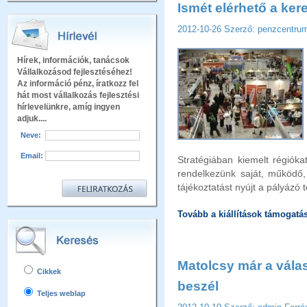
Ismét elérhető a ker
2012-10-26
Szerző: penzcentr
Hírek, információk, tanácsok
Vállalkozásod fejlesztéséhez!
Az információ pénz, íratkozz fel
hát most vállalkozás fejlesztési
hírlevelünkre, amíg ingyen
adjuk....
Neve:
Email:
Stratégiában kiemelt régióka
rendelkezünk saját, működő,
tájékoztatást nyújt a pályázó 
Tovább a kiállítások támogatás
Matolcsy már a vála
Cikkek
beszél
Teljes weblap