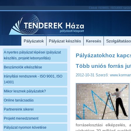
Cikkek ISO9001, ISO14001 tanúsít
Pályázatok
Pályázat készítés
Keresés
Szolgáltatás
A nyertes pályázat lépései (pályázat
Pályázatokhoz kapcs
készítés, projekt lebonyolítás)
Több uniós forrás ju
Beszámolók elkészítése
2012-10-31
Szerző: www.korma
Irányítási rendszerek - ISO 9001, ISO
14001
Mikor lesznek pályázatok?
Online tanácsadás
Partnereink sikerei
Projekt menedzsment
forráselosztási elképzelés,
Pályázat nyomon követése
várhatóan 20 milliárd euróbó