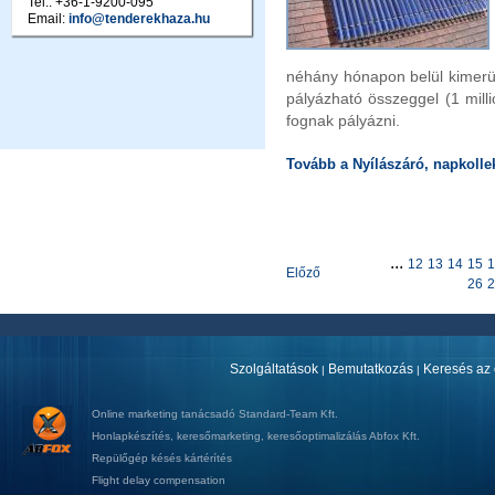
Tel.: +36-1-9200-095
Email:
info@tenderekhaza.hu
néhány hónapon belül kimerül
pályázható összeggel (1 milli
fognak pályázni.
Tovább a Nyílászáró, napkollek
...
12
13
14
15
1
Előző
26
2
Szolgáltatások
Bemutatkozás
Keresés az 
|
|
Online marketing tanácsadó
Standard-Team Kft.
Honlapkészítés
,
keresőmarketing
,
keresőoptimalizálás
Abfox Kft.
Repülőgép késés kártérítés
Flight delay compensation