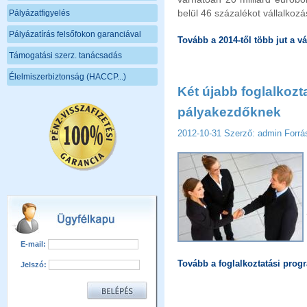
belül 46 százalékot vállalkozás
Pályázatfigyelés
Pályázatírás felsőfokon garanciával
Tovább a 2014-től több jut a v
Támogatási szerz. tanácsadás
Élelmiszerbiztonság (HACCP...)
Két újabb foglalkozt
pályakezdőknek
2012-10-31
Szerző: admin
Forrá
E-mail:
Tovább a foglalkoztatási prog
Jelszó: