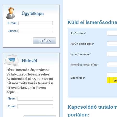
Küld el ismerősödne
E-mail:
Jelszó:
Az Ön neve*
Az Ön email címe*
Ismerőse neve*
Ismerőse email címe*
Hírek, információk, tanácsok
Vállalkozásod fejlesztéséhez!
Ellenőrzés*
Az információ pénz, íratkozz fel
hát most vállalkozás fejlesztési
hírlevelünkre, amíg ingyen
adjuk....
Neve:
Kapcsolódó tartalom 
Email:
portálon: