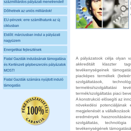
százmilliárdos pályázati menetrendet!
Dőlhetnek az uniós milliárdok!
EU-pénzek: erre számíthatunk az új
ciklusban
Eldőlt: márciusban indul a pályázati
nagyüzem
Energetikai fejlesztések
A pályázatook célja olyan vá
Fiatal Gazdák indulásának támogatása
akkreditált klaszter tag
és Kertészeti gépbeszerzés pályázatok
tevékenységeinek támogatás
MOST!
piacképes termékek (beleér
Fiatal Gazdák számára nyújtott induló
szolgáltatások, techno
támogatás
termelési/szolgáltatási t
termék/szolgáltatás piaci beve
A konstrukció elősegíti az inn
növekedési potenciáljának 
megjelenését a vállalkozások 
eredmények hasznosításának,
szolgáltatás, technológi
tevékenységének támogatásá