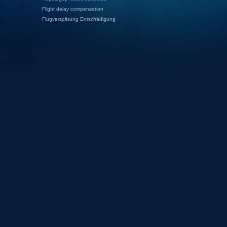
Flight delay compensation
Flugverspätung Entschädigung