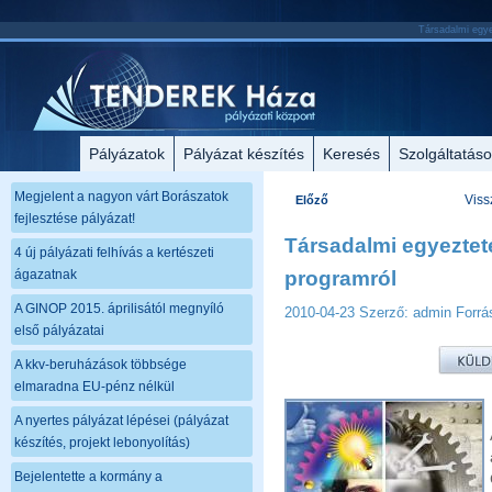
Társadalmi egyez
Pályázatok
Pályázat készítés
Keresés
Szolgáltatás
Megjelent a nagyon várt Borászatok
Viss
Előző
fejlesztése pályázat!
Társadalmi egyezteté
4 új pályázati felhívás a kertészeti
ágazatnak
programról
A GINOP 2015. áprilisától megnyíló
2010-04-23
Szerző: admin
Forrá
első pályázatai
A kkv-beruházások többsége
elmaradna EU-pénz nélkül
A nyertes pályázat lépései (pályázat
készítés, projekt lebonyolítás)
Bejelentette a kormány a