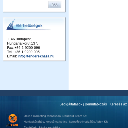
1146 Budapest,
Hungária körút 137.
Fax: +36-1-9200-096
Tel.: +36-1-9200-095
Email:
info@tenderekhaza.hu
Szolgáltatások
Bemutatkozás
Keresés az 
|
|
Online marketing tanácsadó
Standard-Team Kft.
Honlapkészítés
,
keresőmarketing
,
keresőoptimalizálás
Abfox Kft.
Repülőgép késés kártérítés