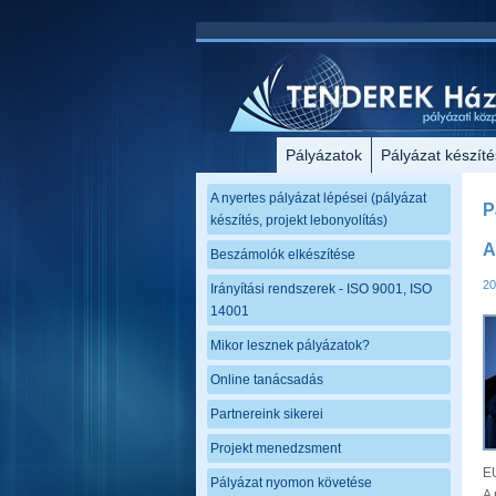
Pályázatok
Pályázat készíté
A nyertes pályázat lépései (pályázat
P
készítés, projekt lebonyolítás)
A
Beszámolók elkészítése
20
Irányítási rendszerek - ISO 9001, ISO
14001
Mikor lesznek pályázatok?
Online tanácsadás
Partnereink sikerei
Projekt menedzsment
EU
Pályázat nyomon követése
A 