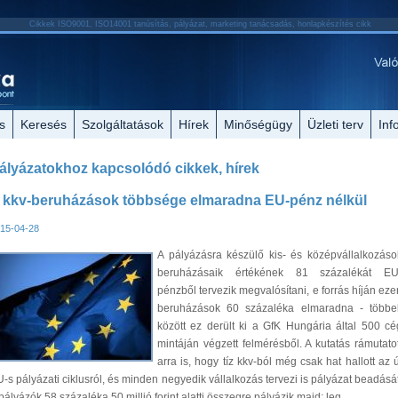
Cikkek ISO9001, ISO14001 tanúsítás, pályázat, marketing tanácsadás, honlapkészítés cikk
s
Keresés
Szolgáltatások
Hírek
Minőségügy
Üzleti terv
Inf
ályázatokhoz kapcsolódó cikkek, hírek
 kkv-beruházások többsége elmaradna EU-pénz nélkül
15-04-28
A pályázásra készülő kis- és középvállalkozáso
beruházásaik értékének 81 százalékát EU
pénzből tervezik megvalósítani, e forrás híján eze
beruházások 60 százaléka elmaradna - többe
között ez derült ki a GfK Hungária által 500 cé
mintáján végzett felmérésből. A kutatás rámutatot
arra is, hogy tíz kkv-ból még csak hat hallott az ú
-s pályázati ciklusról, és minden negyedik vállalkozás tervezi is pályázat beadását
pályázók 58 százaléka 50 millió forint alatti összegre pályázik majd; leg...