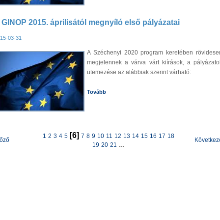
 GINOP 2015. áprilisától megnyíló első pályázatai
15-03-31
A Széchenyi 2020 program keretében rövidese
megjelennek a várva várt kiírások, a pályázato
ütemezése az alábbiak szerint várható:
Tovább
[6]
1
2
3
4
5
7
8
9
10
11
12
13
14
15
16
17
18
lőző
Következ
...
19
20
21