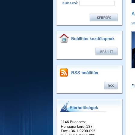
Kulcsszó:
A
20
E
1146 Budapest,
Hungária körút 137.
Fax: +36-1-9200-096