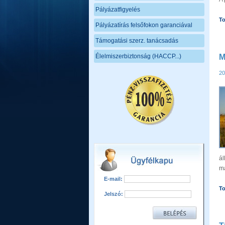
Pályázatfigyelés
T
Pályázatírás felsőfokon garanciával
Támogatási szerz. tanácsadás
Élelmiszerbiztonság (HACCP...)
M
20
ál
ma
E-mail:
T
Jelszó: