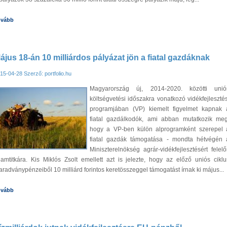
ovább
ájus 18-án 10 milliárdos pályázat jön a fiatal gazdáknak
15-04-28
Szerző: portfolio.hu
Magyarország új, 2014-2020. közötti unió
költségvetési időszakra vonatkozó vidékfejlesztés
programjában (VP) kiemelt figyelmet kapnak 
fiatal gazdálkodók, ami abban mutatkozik meg
hogy a VP-ben külön alprogramként szerepel 
fiatal gazdák támogatása - mondta hétvégén 
Miniszterelnökség agrár-vidékfejlesztésért felelő
lamtitkára. Kis Miklós Zsolt emellett azt is jelezte, hogy az előző uniós ciklu
radványpénzeiből 10 milliárd forintos keretösszeggel támogatást írnak ki május...
ovább