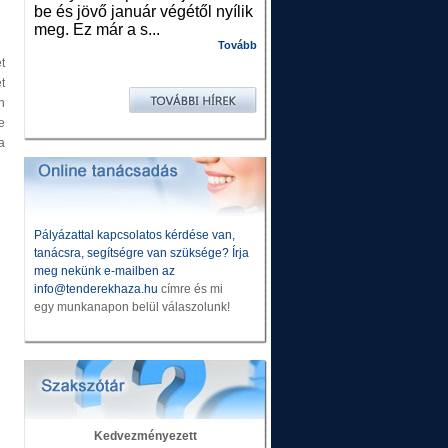
be és jövő január végétől nyílik
meg. Ez már a s...
Tovább
t
t
n
e
a
Pályázattal kapcsolatos kérdése van,
tanácsra, segítségre van szüksége? Írja
meg nekünk e-mailben az
info@tenderekhaza.hu
címre és mi
egy munkanapon belül válaszolunk!
Kedvezményezett