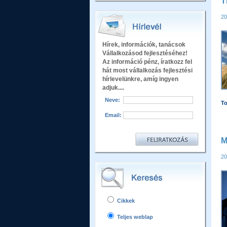
T
20
Hírek, információk, tanácsok
Vállalkozásod fejlesztéséhez!
Az információ pénz, íratkozz fel
hát most vállalkozás fejlesztési
hírlevelünkre, amíg ingyen
adjuk....
Neve:
T
Email:
M
20
Cikkek
Teljes weblap