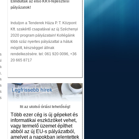
Elindultak az első KKV-fejlesztési
pályázatok!
Induljon a Tenderek Háza P. T. Központ
Kft. szakértő csapatával az új Széchenyi
2020 program pályázatain! Kollégáink
több száz nyertes pályázattal a hátuk
mögött, készséggel állnak
rendelkezésére. tel: 061 920 0096, +36
s
20 665 8717
i
a
,
a
a
s
s
Itt az utolsó óriási lehetőség!
Több ezer cég is új gépeket és
informatikai eszközöket vehet,
vagy termelő üzemet építhet
abból az új EU-s pályázatból,
amelyet a napokban jelentettek