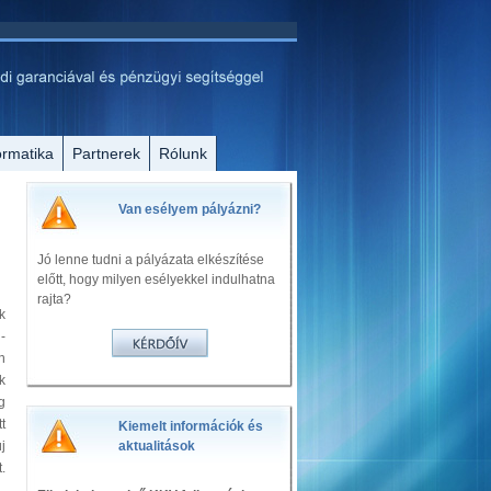
ormatika
Partnerek
Rólunk
Van esélyem pályázni?
Jó lenne tudni a pályázata elkészítése
előtt, hogy milyen esélyekkel indulhatna
rajta?
k
-
n
k
g
t
Kiemelt információk és
j
aktualitások
.