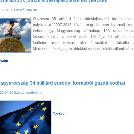
ízmilliárdok jutnak vidékfejlesztésre EU-pénzből
15-04-20
Szerző: napi.hu
Összesen 35 milliárd forint vidékfejlesztési forrásra lehe
pályázni a 2007-2013 között még fel nem használt kere
terhére, így Magyarország várhatóan 100 százalékosa
felhasználhatja az előző uniós költségvetési ciklusban 
területen rendelkezésre álló forrásokat - közölte 
Miniszterelnökség agrár-vidékfejlesztésért felelős államtitkára
ovább
agyarország 34 milliárd eurónyi forrásból gazdálkodhat
15-04-20
Szerző: portfolio.hu
Tovább